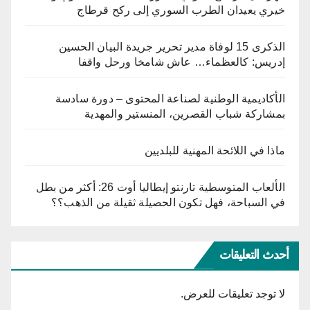
خيري يعيدان الطرب السوري إلى ركح قرطاج
الذكرى 15 لوفاة مدير تحرير جريدة البيان الحسين
إدريس: كالعظماء… عاش شامخا ورحل واقفا
الأكاديمية الوطنية لصناعة المحتوى – دورة سادسة
بمشاركة شباب القصرين، المنستير والمهدية
ماذا في اللائحة المهنية للبلديين
الألعاب المتوسطية تارنتو إيطاليا أوت 26: أكثر من بطل
في السباحة، فهل تكون الحصيلة ثقيلة من الذهب؟؟
أحدث التعليقات
لا توجد تعليقات للعرض.