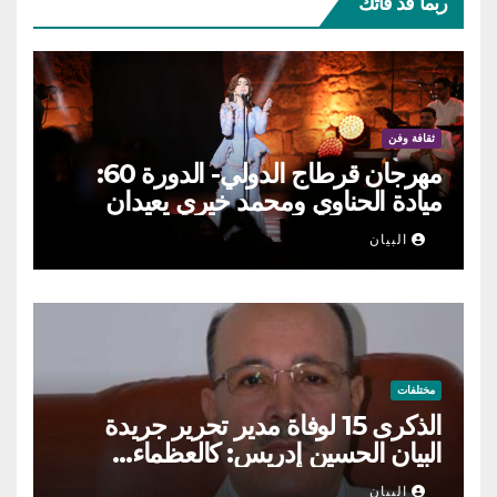
ربما قد فاتك
ثقافة وفن
مهرجان قرطاج الدولي- الدورة 60:
ميادة الحناوي ومحمد خيري يعيدان
الطرب السوري إلى ركح قرطاج
البيان
مختلفات
الذكرى 15 لوفاة مدير تحرير جريدة
البيان الحسين إدريس: كالعظماء…
عاش شامخا ورحل واقفا
البيان