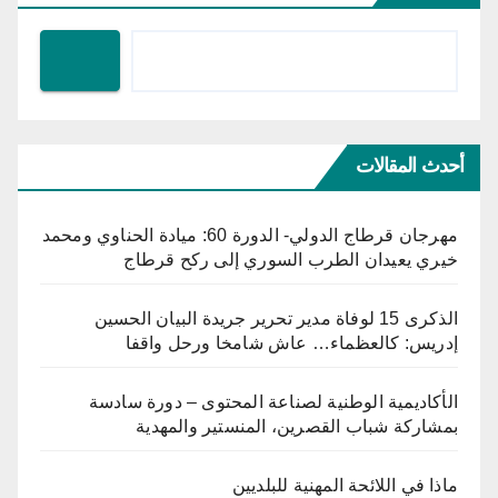
أحدث المقالات
مهرجان قرطاج الدولي- الدورة 60: ميادة الحناوي ومحمد
خيري يعيدان الطرب السوري إلى ركح قرطاج
الذكرى 15 لوفاة مدير تحرير جريدة البيان الحسين
إدريس: كالعظماء… عاش شامخا ورحل واقفا
الأكاديمية الوطنية لصناعة المحتوى – دورة سادسة
بمشاركة شباب القصرين، المنستير والمهدية
ماذا في اللائحة المهنية للبلديين