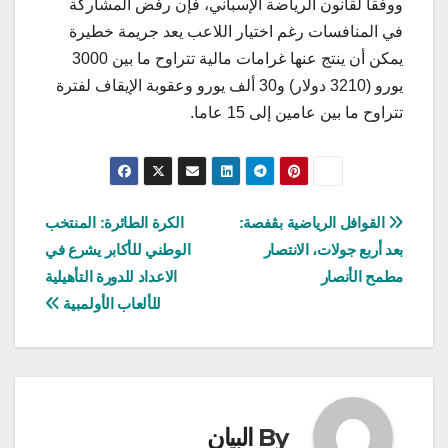
ووفقا لقانون الرياضة الإسباني، فإن رفض المشاركة
في المنافسات رغم اختيار اللاعب يعد جريمة خطيرة
يمكن أن ينتج عنها غرامات مالية تتراوح ما بين 3000
يورو (3210 دولار) و30 ألف يورو وعقوبة الإيقاف لفترة
تتراوح ما بين عامين إلى 15 عاما.
تصفّح
القوافل الرياضية بڨفصة:
الكرة الطائرة: المنتخب
بعد أربع جولات، الانتصار
الوطني للأكابر يشرع في
المقالات
مطمح الأنصار
الاعداد للدورة التأهيلية
للألعاب الأولمبية
By
البيان