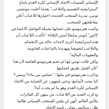
الإسباني للسيدات الاتحاد الإسباني لكرة القدم باتباع
“استراتيجية التقسيم والتلاعب” بعدما أعلنت مونتسي
تومي، مدربة المنتخب الجديدة، اختيارها للاعبات أعلن
مقاطعتهن للمنتخب.
وكتبت هيرموسو على حسابها بشبكة التواصل الاجتماعي
“إكس” (تويتر سابقا) أمس الثلاثاء :”تأكدت اللاعبات أن
هذه استراتيجية أخرى لإحداث حالة من الانقسام
والتلاعب لتخويفنا وتهديدنا بالتداعيات القانونية
والعقوبات المالية”.
ولكن قالت تومي إنها لم تضم هيرموسو للقائمة لأن هذا
“كان أفضل طريق لحمايتها.
وذكرت هيرموسو في بيانها :” حمايتي من ماذا؟ وممن؟
كنا نبحث لأسابيع- وحتى لشهور، عن الحماية من الاتحاد
الإسباني لكرة القدم وهو ما لم يحدث أبدا”.
وذكرت العديد من اللاعبات، من بينهن كل الفائزات
بكأس العالم، أنهن لن يلعبن للمنتخب الإسباني طالما
ظل روبياليس يتولى رئاسة الاتحاد.