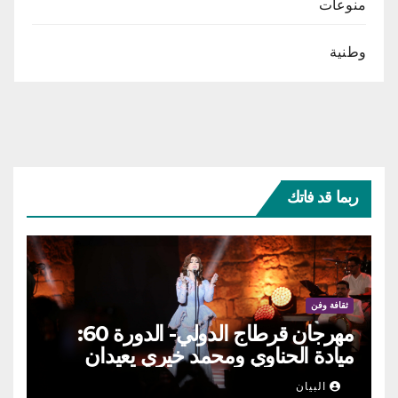
منوعات
وطنية
ربما قد فاتك
ثقافة وفن
مهرجان قرطاج الدولي- الدورة 60:
ميادة الحناوي ومحمد خيري يعيدان
الطرب السوري إلى ركح قرطاج
البيان