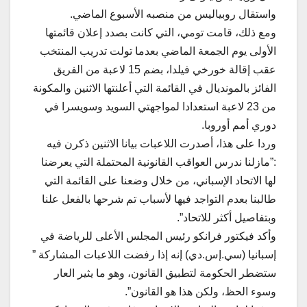
واستقال روبياليس من منصبه الأسبوع الماضي.
ومع ذلك، قامت تومي، التي كانت بصدد إعلان قائمتها
الأولى يوم الجمعة الماضي بعدما تولت تدريب المنتخب
عقب إقالة خورخي فيلدا، بضم 15 لاعبة من الفريق
الفائز بالمونديال في القائمة التي أعلنتها الاثنين والمكونة
من 23 لاعبة استعدادا لمواجهتي السويد وسويسرا في
دوري أمم أوروبا.
وردا على هذا، أصدرت اللاعبات بيانا الاثنين ذكرن فيه
:”مازلنا ندرس العواقب القانونية المحتملة التي يعرضنا
لها الاتحاد الإسباني، من خلال وضعنا على القائمة التي
طالبنا بعدم التواجد فيها لأسباب تم شرحها بالفعل علنا
وبتفاصيل أكثر للاتحاد”.
وأكد فيكتور فرانكو رئيس المجلس الأعلى للرياضة في
إسبانيا (سي.إس.دي) إنه إذا رفضت اللاعبات المشاركة ”
ستضطر الحكومة لتطبيق القانون، وهو ما يثير العار
وسوء الحظ، ولكن هذا هو القانون”.