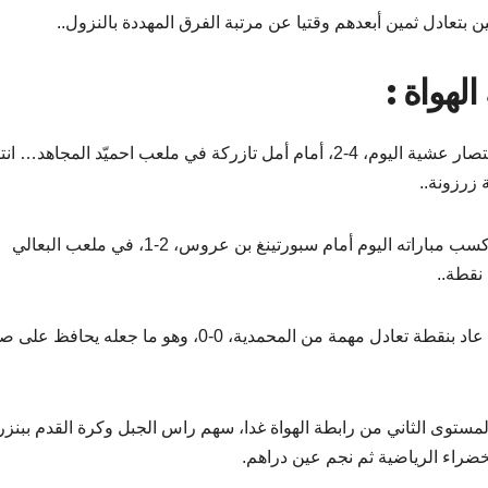
ن بتعادل ثمين أبعدهم وقتيا عن مرتبة الفرق المهددة بالنزول..
الهواة
:
– موج منزل عبد الرحمان مع ممرنه حسّأن جُمعه عاد بانتصار عشية اليوم، 4-2، أمام أمل تازركة في ملعب احميّد المجاه
– كوكب منزل جميل تحت إشراف المدرب هيثم المزي، كسب مباراته اليوم أمام سبورتينغ بن عروس، 2-1، في ملعب البعالي
– أما فريق زرزونة مع المدرب الشاب أنور الشهيبي، فقد عاد بنقطة تعادل مهمة من المحمدية، 0-0، وهو ما جعله
 المستوى الثاني من رابطة الهواة غدا، سهم راس الجبل وكرة القدم ببنز
لخضراء الرياضية ثم نجم عين دراهم.