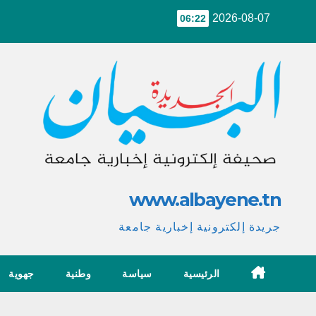
Ski
2026-08-07
06:22
t
conten
www.albayene.tn
جريدة إلكترونية إخبارية جامعة
الرئيسية
سياسة
وطنية
جهوية