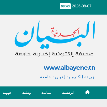
Ski
2026-08-07
08:43
t
conten
www.albayene.tn
جريدة إلكترونية إخبارية جامعة
الرئيسية
سياسة
وطنية
جهوية