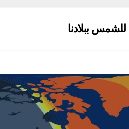
لشمس ببلادنا