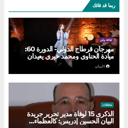
ربما قد فاتك
ثقافة وفن
مهرجان قرطاج الدولي- الدورة 60:
ميادة الحناوي ومحمد خيري يعيدان
الطرب السوري إلى ركح قرطاج
البيان
مختلفات
الذكرى 15 لوفاة مدير تحرير جريدة
البيان الحسين إدريس: كالعظماء…