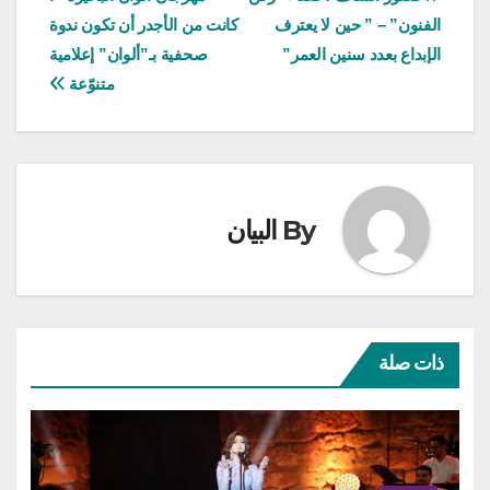
تصفّح
الفنون” – ” حين لا يعترف
كانت من الأجدر أن تكون ندوة
المقالات
الإبداع بعدد سنين العمر”
صحفية بـ”ألوان” إعلامية
متنوّعة
By
البيان
ذات صلة