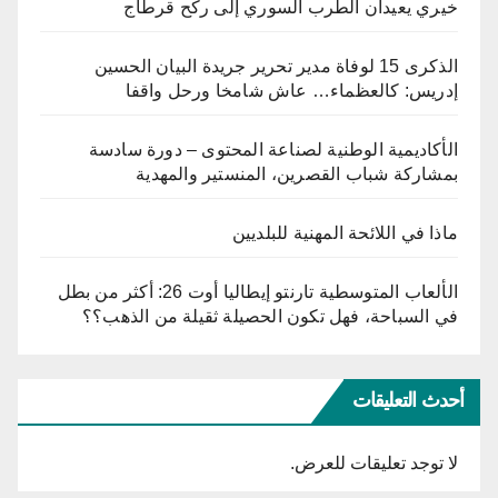
خيري يعيدان الطرب السوري إلى ركح قرطاج
الذكرى 15 لوفاة مدير تحرير جريدة البيان الحسين
إدريس: كالعظماء… عاش شامخا ورحل واقفا
الأكاديمية الوطنية لصناعة المحتوى – دورة سادسة
بمشاركة شباب القصرين، المنستير والمهدية
ماذا في اللائحة المهنية للبلديين
الألعاب المتوسطية تارنتو إيطاليا أوت 26: أكثر من بطل
في السباحة، فهل تكون الحصيلة ثقيلة من الذهب؟؟
أحدث التعليقات
لا توجد تعليقات للعرض.