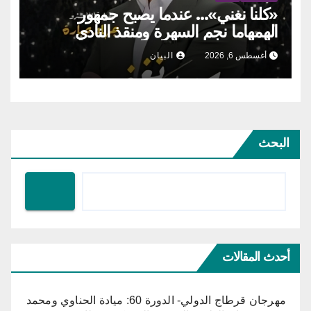
«كلنا نغني»… عندما يصبح جمهور
الهمهاما نجم السهرة ومنقذ النادي
أغسطس 6, 2026
البيان
البحث
أحدث المقالات
مهرجان قرطاج الدولي- الدورة 60: ميادة الحناوي ومحمد