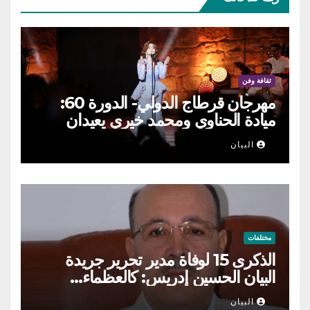
ثقافة وفن
مهرجان قرطاج الدولي- الدورة 60:
ميادة الحناوي ومحمد خيري يعيدان
الطرب السوري إلى ركح قرطاج
البيان
مختلفات
الذكرى 15 لوفاة مدير تحرير جريدة
البيان الحسين إدريس: كالعظماء…
عاش شامخا ورحل واقفا
البيان