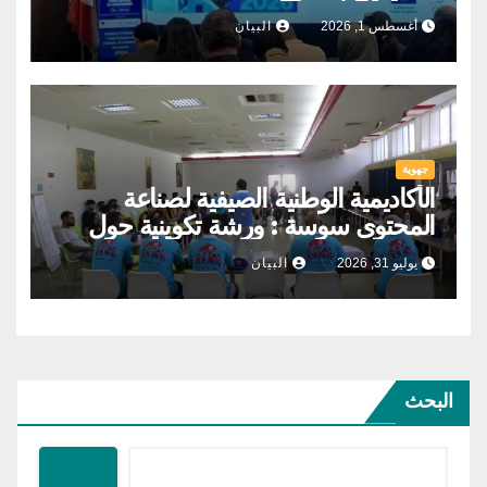
أغسطس 1, 2026
البيان
جهوية
الأكاديمية الوطنية الصيفية لصناعة
المحتوى سوسة : ورشة تكوينية حول
الحوكمة التشاركية
يوليو 31, 2026
البيان
البحث