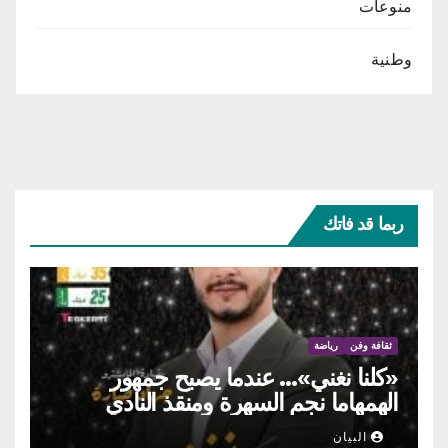
منوعات
وطنية
ربما قد فاتك
ثقافة وفن
رياضة
«كلنا نغني»… عندما يصبح جمهور
الهمهاما نجم السهرة ومنقذ النادي
البيان