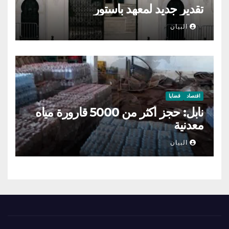
تقدير جديد لمعهد باستور
البيان
اقتصاد
قضايا
نابل: حجز أكثر من 5000 قارورة مياه
معدنية
البيان