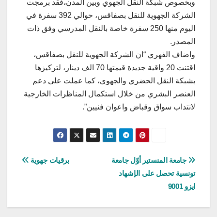
وبخصوص شبكة النقل الجهوي وبين المدن،فقد برمجت
الشركة الجهوية للنقل بصفاقس، حوالي 392 سفرة في
اليوم منها 250 سفرة خاصة بالنقل المدرسي وفق ذات
المصدر.
واضاف الفهري “ان الشركة الجهوية للنقل بصفاقس،
اقتنت 20 واقية جديدة قيمتها 70 الف دينار، لتركيزها
بشبكة النقل الحضري والجهوي، كما عملت على دعم
العنصر البشري من خلال استكمال المناظرات الخارجية
لانتداب سواق وقباض واعوان فنيين”.
تصفّح
جامعة المنستير أوّل جامعة
برقيات جهوية
تونسية تحصل على الإشهاد
المقالات
ايزو 9001