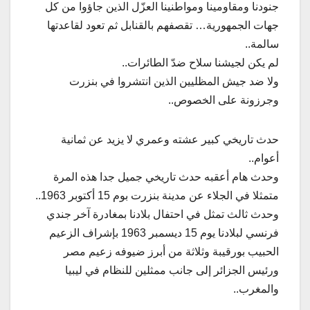
جنودنا ومقاومينا ومواطنينا العزّل الذين جاؤوا من كل
جهات الجمهورية… تقصفهم بالقنابل ثم تعود لقاعدتها
سالمة..
لم يكن لجيشنا سلاح ضدّ الطائرات..
ولا ضد جيش المظليين الذين انتشروا في بنزرت
وجرزونة على الخصوص..
حدث تاريخي كبير عشته وعمري لا يزيد عن ثمانية
أعوام..
وحدث هام أعقبه حدث تاريخي جميل جدا هذه المرة
متمثلا في الجلاء عن مدينة بنزرت بوم 15 أكتوبر 1963..
وحدث ثالث تمثل في احتفال بلادنا بمغادرة آخر جندي
فرنسي لبلادنا يوم 15 ديسمبر 1963 بإشراف الزعيم
الحبيب بورقيبة وثلاثة من أبرز ضيوفه زعيم مصر
ورئيس الجزائر إلى جانب ممثلين للنظام في ليبيا
والمغرب..