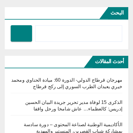
البحث
أحدث المقالات
مهرجان قرطاج الدولي- الدورة 60: ميادة الحناوي ومحمد
خيري يعيدان الطرب السوري إلى ركح قرطاج
الذكرى 15 لوفاة مدير تحرير جريدة البيان الحسين
إدريس: كالعظماء… عاش شامخا ورحل واقفا
الأكاديمية الوطنية لصناعة المحتوى – دورة سادسة
بمشاركة شباب القصرين، المنستير والمهدية