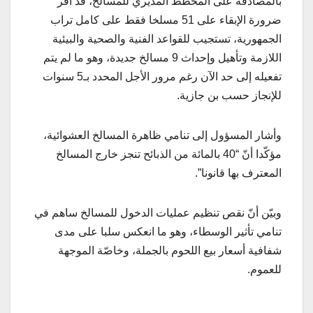
بالمصادقة على المخطط المديري للمسالخ، قد أقر
ضرورة الإبقاء على 51 مسلخا فقط على كامل تراب
الجمهورية، تستجيب للقواعد الفنية والصحية والبيئية
اللازمة وتأهيل وإحداث 9 مسالخ جديدة، وهو ما لم يتم
تفعيله إلى حد الآن رغم مرور الأجل المحدد بـ5 سنوات
للإنجاز حسب بن جازية.
وأشار المسؤول إلى تنامي ظاهرة المسالخ العشوائية،
مؤكّدا أنّ “40 بالمائة من الذبائح تنجز خارج المسالخ
المعترف بها قانونا”.
وبيّن أنّ نقص تنظيم عمليات الدخول للمسالخ ساهم في
تنامي تأثير الوسطاء، وهو ما انعكس سلبا على مدى
شفافية أسعار بيع اللحوم بالجملة، وخاصّة الموجهة
للعموم.