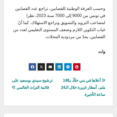
وحسب الغرفة الوطنية للقصابين، تراجع عدد القصابين
في تونس من 9000 إلى 7000 سنة 2023، نظرا
لمصاعب التزويد والتسويق وتراجع الاستهلاك. كما أنّ
غياب التكوين اللازم وضعف المستوى التعليمي لعدد من
القصابين، يحدّ من مردودية المحلات.
وات
تصفّح
أعلاها في بني خلاّد بـ148
ترشيح سيدي بوسعيد على
ملم.. أمطار غزيرة خلال الـ24
قائمة التراث العالمي
المقالات
ساعة الأخيرة