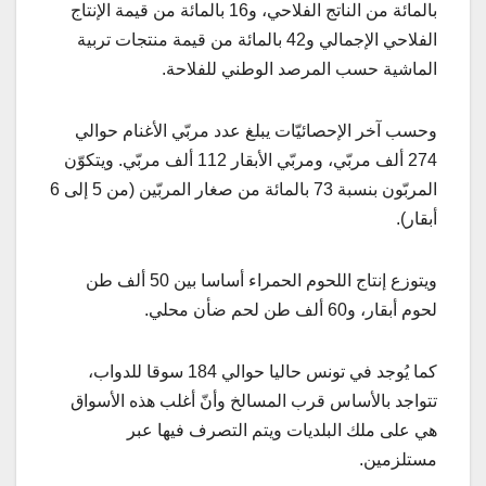
بالمائة من الناتج الفلاحي، و16 بالمائة من قيمة الإنتاج
الفلاحي الإجمالي و42 بالمائة من قيمة منتجات تربية
الماشية حسب المرصد الوطني للفلاحة.
وحسب آخر الإحصائيّات يبلغ عدد مربّي الأغنام حوالي
274 ألف مربّي، ومربّي الأبقار 112 ألف مربّي. ويتكوّن
المربّون بنسبة 73 بالمائة من صغار المربّين (من 5 إلى 6
أبقار).
ويتوزع إنتاج اللحوم الحمراء أساسا بين 50 ألف طن
لحوم أبقار، و60 ألف طن لحم ضأن محلي.
كما يُوجد في تونس حاليا حوالي 184 سوقا للدواب،
تتواجد بالأساس قرب المسالخ وأنّ أغلب هذه الأسواق
هي على ملك البلديات ويتم التصرف فيها عبر
مستلزمين.