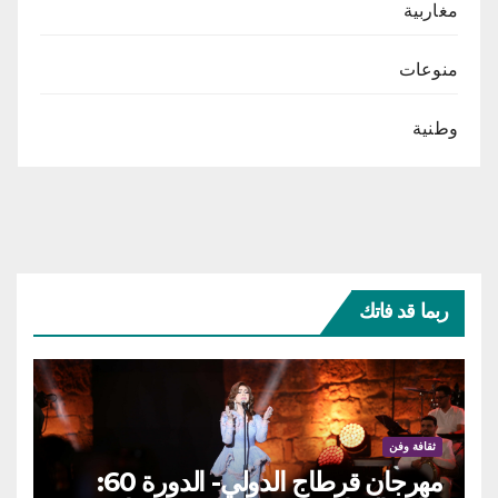
مغاربية
منوعات
وطنية
ربما قد فاتك
ثقافة وفن
مهرجان قرطاج الدولي- الدورة 60: