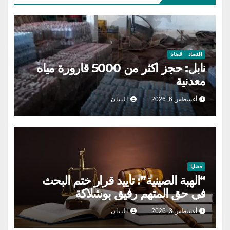
اقتصاد
قضايا
نابل: حجز أكثر من 5000 قارورة مياه
معدنية
أغسطس 6, 2026
البيان
قضايا
“الهبة الصينية”: تأييد قرار ختم البحث
في حق المتهم رفيق بوشلاكة
أغسطس 3, 2026
البيان