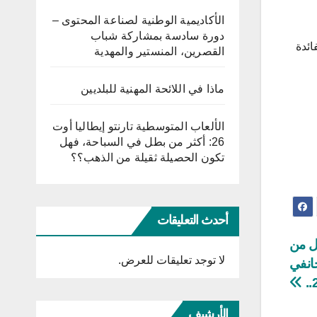
الأكاديمية الوطنية لصناعة المحتوى –
دورة سادسة بمشاركة شباب
ائدة
القصرين، المنستير والمهدية
ماذا في اللائحة المهنية للبلديين
الألعاب المتوسطية تارنتو إيطاليا أوت
26: أكثر من بطل في السباحة، فهل
تكون الحصيلة ثقيلة من الذهب؟؟
أحدث التعليقات
كل من
لا توجد تعليقات للعرض.
مقدّرات الشعب التونسي بعد 14 جانفي
الأرشيف