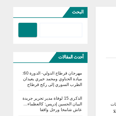
البحث
أحدث المقالات
مهرجان قرطاج الدولي- الدورة 60:
ميادة الحناوي ومحمد خيري يعيدان
الطرب السوري إلى ركح قرطاج
الذكرى 15 لوفاة مدير تحرير جريدة
البيان الحسين إدريس: كالعظماء…
بات
عاش شامخا ورحل واقفا
ا