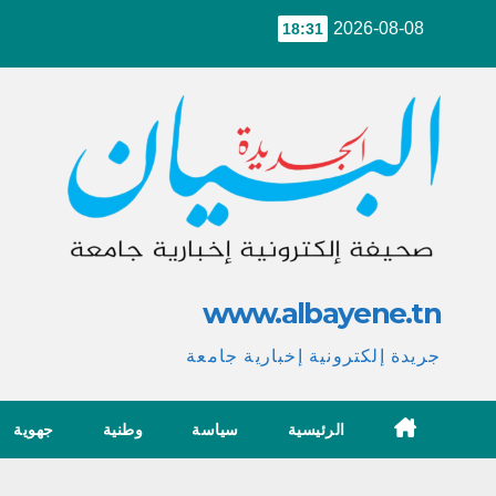
Ski
2026-08-08
18:31
t
conten
www.albayene.tn
جريدة إلكترونية إخبارية جامعة
الرئيسية
سياسة
وطنية
جهوية