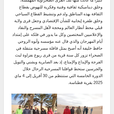
كثيرا ما عانت منها تلك القرى الصحراوية المهمشة،
وخلق ديناميكية ثقافية وفنية وفكرية للنهوض بقطاع
الثقافة بهذه المناطق ولدعم وتنشيط القطاع السياحي
وخلق طفرة إيجابية للشأن الإقتصادي وجعل قرى ولاية
ڨبلي محط أنظار العالم ومحجة لأهل المسرح والنقاد
والإعلاميين المختصين وكل ما يدور في فلكه على إمتداد
أيام المهرجان والذي قال عنه مؤسسه وأبوه الروحي
حافظ خليفة أنه أصبح بمثل قافلة مسرحية متنقلة في
الصحراء تزور كل سنة قرية من قرى ربوع نفزاوة لبث
الفرجة والإبداع والإمتاع، إذ بعد الصابرية وبشني والنويل
والجرسين ستحط قوافلنا المسرحية الرحال خلال
الدورة الخامسة التي ستنتظم من 30 أفريل إلى 4 ماي
2025 بقرية فطناسة.