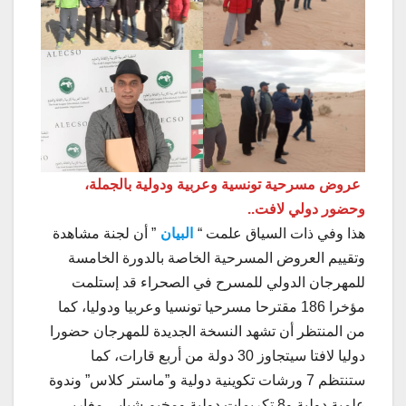
عروض مسرحية تونسية وعربية ودولية بالجملة،
وحضور دولي لافت..
هذا وفي ذات السياق علمت “
البيان
” أن لجنة مشاهدة
وتقييم العروض المسرحية الخاصة بالدورة الخامسة
للمهرجان الدولي للمسرح في الصحراء قد إستلمت
مؤخرا 186 مقترحا مسرحيا تونسيا وعربيا ودوليا، كما
من المنتظر أن تشهد النسخة الجديدة للمهرجان حضورا
دوليا لافتا سيتجاوز 30 دولة من أربع قارات، كما
ستنتظم 7 ورشات تكوينية دولية و”ماستر كلاس” وندوة
علمية دولية و8 تكريمات دولية ومخيم شبابي مغاربي