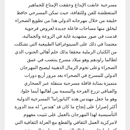
مسرحية عانقت الإبداع وحققت الإمتاع للجماهير
المتعطشة للفن وللثقافة، حيث تمكن المسرحي حافظ
خليفة من خلال مهرجانه الدولي هذا من تطويع الصحراء
ليخلق منها مساحات فاعلة جديدة لعروض فرجوية
قدمت في صور مشهدية غاية في الروعة والجمالية،
معتمدا في ذلك على السينوغرافيا الطبيعية التي تشكلت
من الكثبان الرملية محققا بذلك حلم أهالي الجنوب الذي
لطالما راودهم وهو ميلاد مسرح ينتصب في عمق
الصحراء وعلى تخوم الرمال الذهبية ليصبح المهرجان
الدولي للمسرح في الصحراء بعد مرور أربع دورات
متميزة بمثابة قافلة مسرحية متنقلة عبر الصحاري
والفيافي تزرع الفرحة والبسمة بين أهاليها أينما حلوا،
وهو ما جعل مهندس هذه “البانوراما” المسرحية الدولية
أكثر إصرارا على إنجاح ما كان قد “هندس” له منذ الدورة
التأسيسية لهذا المهرجان بالعمل على تثبيت مفهوم
لامركزية العمل الثقافي والقطع مع العزلة الثقافية التي