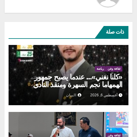
ذات صلة
ثقافة وفن
رياضة
«كلنا نغني»… عندما يصبح جمهور
الهمهاما نجم السهرة ومنقذ النادي
أغسطس 6, 2026
البيان
ثقافة وفن