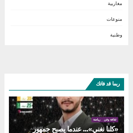
مغاربية
منوعات
وطنية
ربما قد فاتك
ثقافة وفن
رياضة
«كلنا نغني»… عندما يصبح جمهور