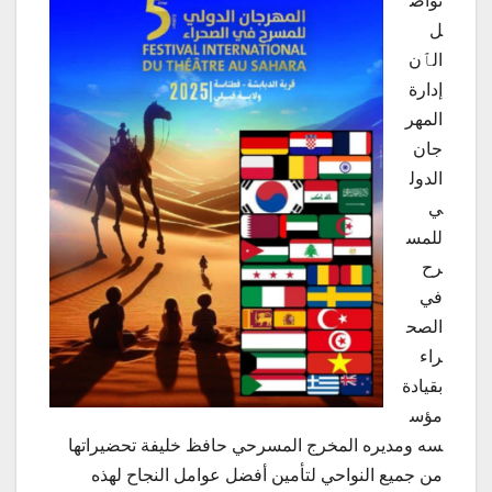
تواص
ل
الٱن
إدارة
المهر
جان
الدول
ي
للمس
رح
في
الصح
راء
بقيادة
مؤس
سه ومديره المخرج المسرحي حافظ خليفة تحضيراتها
من جميع النواحي لتأمين أفضل عوامل النجاح لهذه