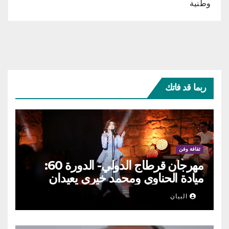
وطنية
ربما قد فاتك
ثقافة وفن
مهرجان قرطاج الدولي- الدورة 60:
ميادة الحناوي ومحمد خيري يعيدان
الطرب السوري إلى ركح قرطاج
البيان