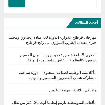
أحدث المقالات
مهرجان قرطاج الدولي- الدورة 60: ميادة الحناوي ومحمد
خيري يعيدان الطرب السوري إلى ركح قرطاج
الذكرى 15 لوفاة مدير تحرير جريدة البيان الحسين
إدريس: كالعظماء… عاش شامخا ورحل واقفا
الأكاديمية الوطنية لصناعة المحتوى – دورة سادسة
بمشاركة شباب القصرين، المنستير والمهدية
ماذا في اللائحة المهنية للبلديين
الألعاب المتوسطية تارنتو إيطاليا أوت 26: أكثر من بطل