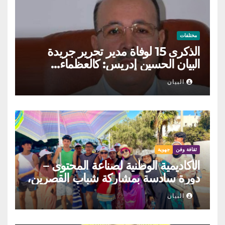
مختلفات
الذكرى 15 لوفاة مدير تحرير جريدة
البيان الحسين إدريس: كالعظماء…
عاش شامخا ورحل واقفا
البيان
ثقافة وفن
جهوية
الأكاديمية الوطنية لصناعة المحتوى –
دورة سادسة بمشاركة شباب القصرين،
المنستير والمهدية
البيان