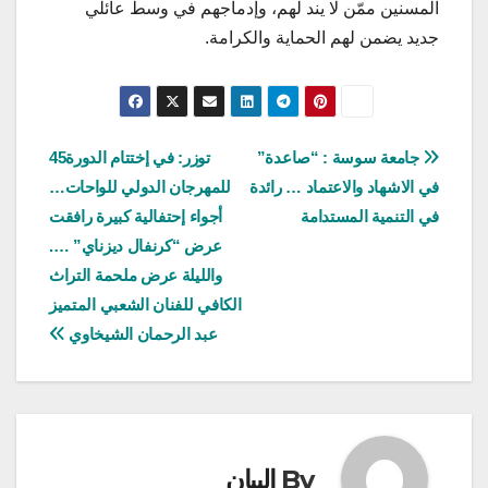
المسنين ممّن لا يند لهم، وإدماجهم في وسط عائلي
جديد يضمن لهم الحماية والكرامة.
تصفّح
جامعة سوسة : “صاعدة”
توزر: في إختتام الدورة45
في الاشهاد والاعتماد … رائدة
للمهرجان الدولي للواحات…
المقالات
في التنمية المستدامة
أجواء إحتفالية كبيرة رافقت
عرض “كرنفال ديزناي” ….
والليلة عرض ملحمة التراث
الكافي للفنان الشعبي المتميز
عبد الرحمان الشيخاوي
By
البيان