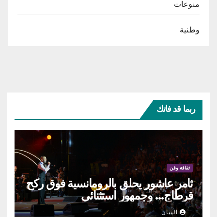
منوعات
وطنية
ربما قد فاتك
ثقافة وفن
ثامر عاشور يحلق بالرومانسية فوق ركح
قرطاج… وجمهور استثنائي
البيان