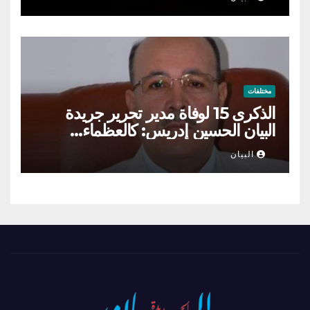
مختلفات
الذكرى 15 لوفاة مدير تحرير جريدة
البيان الحسين إدريس: كالعظماء…
عاش شامخا ورحل واقفا
البيان