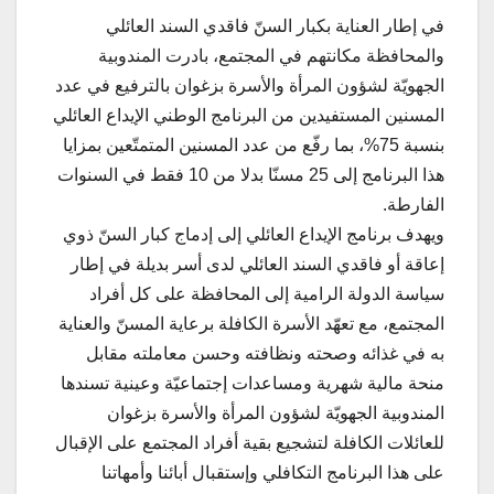
في إطار العناية بكبار السنّ فاقدي السند العائلي
والمحافظة مكانتهم في المجتمع، بادرت المندوبية
الجهويّة لشؤون المرأة والأسرة بزغوان بالترفيع في عدد
المسنين المستفيدين من البرنامج الوطني الإيداع العائلي
بنسبة 75%، بما رفّع من عدد المسنين المتمتّعين بمزايا
هذا البرنامج إلى 25 مسنّا بدلا من 10 فقط في السنوات
الفارطة.
ويهدف برنامج الإيداع العائلي إلى إدماج كبار السنّ ذوي
إعاقة أو فاقدي السند العائلي لدى أسر بديلة في إطار
سياسة الدولة الرامية إلى المحافظة على كل أفراد
المجتمع، مع تعهّد الأسرة الكافلة برعاية المسنّ والعناية
به في غذائه وصحته ونظافته وحسن معاملته مقابل
منحة مالية شهرية ومساعدات إجتماعيّة وعينية تسندها
المندوبية الجهويّة لشؤون المرأة والأسرة بزغوان
للعائلات الكافلة لتشجيع بقية أفراد المجتمع على الإقبال
على هذا البرنامج التكافلي وإستقبال أبائنا وأمهاتنا