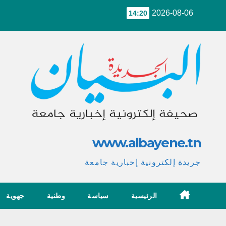
Ski
2026-08-06
14:20
t
conten
www.albayene.tn
جريدة إلكترونية إخبارية جامعة
الرئيسية
سياسة
وطنية
جهوية