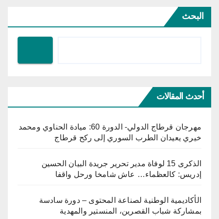
البحث
أحدث المقالات
مهرجان قرطاج الدولي- الدورة 60: ميادة الحناوي ومحمد
خيري يعيدان الطرب السوري إلى ركح قرطاج
الذكرى 15 لوفاة مدير تحرير جريدة البيان الحسين
إدريس: كالعظماء… عاش شامخا ورحل واقفا
الأكاديمية الوطنية لصناعة المحتوى – دورة سادسة
بمشاركة شباب القصرين، المنستير والمهدية