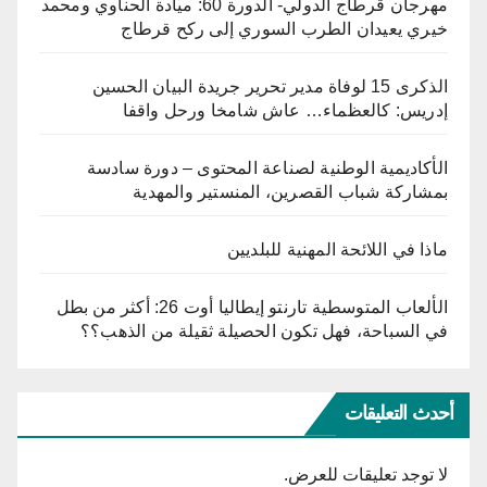
مهرجان قرطاج الدولي- الدورة 60: ميادة الحناوي ومحمد
خيري يعيدان الطرب السوري إلى ركح قرطاج
الذكرى 15 لوفاة مدير تحرير جريدة البيان الحسين
إدريس: كالعظماء… عاش شامخا ورحل واقفا
الأكاديمية الوطنية لصناعة المحتوى – دورة سادسة
بمشاركة شباب القصرين، المنستير والمهدية
ماذا في اللائحة المهنية للبلديين
الألعاب المتوسطية تارنتو إيطاليا أوت 26: أكثر من بطل
في السباحة، فهل تكون الحصيلة ثقيلة من الذهب؟؟
أحدث التعليقات
لا توجد تعليقات للعرض.