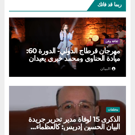
ربما قد فاتك
ثقافة وفن
مهرجان قرطاج الدولي- الدورة 60:
ميادة الحناوي ومحمد خيري يعيدان
الطرب السوري إلى ركح قرطاج
البيان
مختلفات
الذكرى 15 لوفاة مدير تحرير جريدة
البيان الحسين إدريس: كالعظماء…
عاش شامخا ورحل واقفا