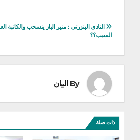
تصفّح
النادي البنزرتي : منير الباز ينسحب والكاتبة ال
السبب؟؟
المقالات
By
البيان
ذات صلة