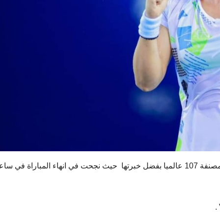
فرضت أنس جابر تفوقها على الالمانية تامارا كورباتش المصنفة 107 عالميا بفضل خبرتها حيث نجحت في انهاء المباراة في س