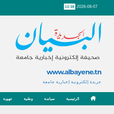
Ski
2026-08-07
13:38
t
conten
www.albayene.tn
جريدة إلكترونية إخبارية جامعة
الرئيسية
سياسة
وطنية
جهوية