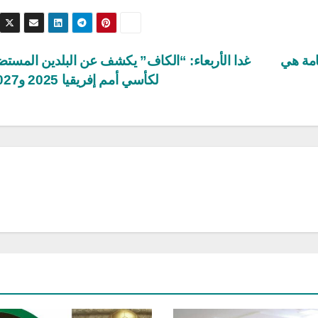
عامة هي
غدا الأربعاء: “الكاف” يكشف عن البلدين المستض
لكأسي أمم إفريقيا 2025 و2027