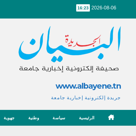
Ski
2026-08-06
16:23
t
conten
www.albayene.tn
جريدة إلكترونية إخبارية جامعة
الرئيسية
سياسة
وطنية
جهوية