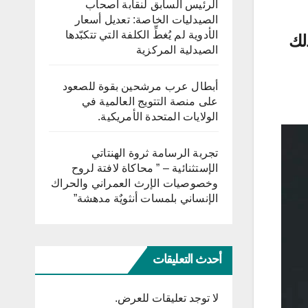
الرئيس السابق لنقابة أصحاب
الصيدليات الخاصة: تعديل أسعار
الأدوية لم يُغطِّ الكلفة التي تتكبّدها
لك
الصيدلية المركزية
أبطال عرب مرشحين بقوة للصعود
على منصة التتويج العالمية في
الولايات المتحدة الأمريكية.
تجربة الرسامة ثروة الهنتاتي
الإستثنائية – ” محاكاة لافتة لروح
وخصوصيات الإرث العمراني والحراك
الإنساني بلمسات أنثويٌة مدهشة”
أحدث التعليقات
لا توجد تعليقات للعرض.