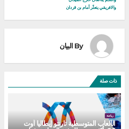
والافريقي يتعثّر أمام بن قردان
By
البيان
ذات صلة
رياضة
الألعاب المتوسطية تارنتو إيطاليا أوت