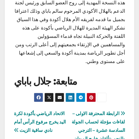
هذه النسخة المهدية إلى روح العضو السابق ورئيس لجنة
الدعم بالهلال الأكودي المرحوم سالم باباي وذلك اعترافا
بجميل ما قدمه لفريقه الأم هلال أكودة وفي هذا السياق
نشكر الهيئة المديرة للهلال الرياضي بأكودة على هذه
اللفتة والحركة النبيلة تجاه قدماء المسؤولين
والمساهمين في الإرتقاء بجمعيتهم إلى أعلى الرتب ومن
أجل تطوير الرياضة بمدينة أكودة والسعي إلى إشعاعها
على مستوى وطني.
متابعة: جلال باباي
تصفّح
الرابطة المحترفة الاولى –
الاتحاد الرياضي بأكودة لكرة
لقاءات مؤجلة لحساب الجولة
اليد يخرج مرفوع الرأس أمام
المقالات
السادسة عشرة – الترجي
نادي ساقية الزيت
والنجم يتألقان خارج الميدان