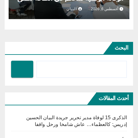
مشروع الطاقة الشمسية الفولطاضوئية
أغسطس 6, 2026
البيان
البحث
أحدث المقالات
الذكرى 15 لوفاة مدير تحرير جريدة البيان الحسين
إدريس: كالعظماء… عاش شامخا ورحل واقفا