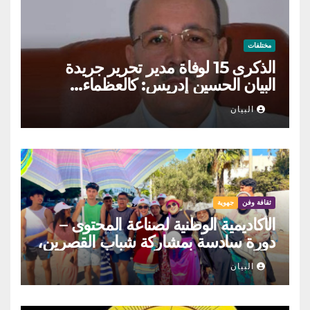
مختلفات
الذكرى 15 لوفاة مدير تحرير جريدة
البيان الحسين إدريس: كالعظماء…
عاش شامخا ورحل واقفا
البيان
ثقافة وفن
جهوية
الأكاديمية الوطنية لصناعة المحتوى –
دورة سادسة بمشاركة شباب القصرين،
المنستير والمهدية
البيان