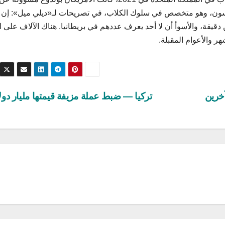
ال 2022، يقول ستان رولينسون، وهو متخصص في سلوك الكلاب، في تصريحات لـ«ديلي ميل»: إن
قة، والأسوأ أن لا أحد يعرف عددهم في بريطانيا. هناك الآلاف على ال
ر والأعوام المقبلة.
خرين
تركيا — ضبط عملة مزيفة قيمتها مليار دول