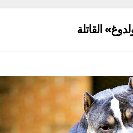
دوغ» القاتلة