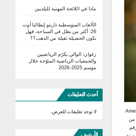
ماذا في اللائحة المهنية للبلديين
الألعاب المتوسطية تارنتو إيطاليا أوت
26: أكثر من بطل في السباحة، فهل
تكون الحصيلة ثقيلة من الذهب؟؟
زغوان: الوالي يكرّم الرياضيين
والجمعيات الرياضية المتوّجة خلال
موسم 2025-2026
أحدث التعليقات
ب المعروفة بـ American Bully XL
لا توجد تعليقات للعرض.
 من
عامين الماضيين، من أربعة في عام 2021 إلى رقم
الأرشيف
 مسؤولة عن ستة