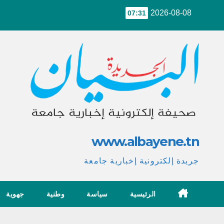
Ski
2026-08-08
07:31
t
conten
www.albayene.tn
جريدة إلكترونية إخبارية جامعة
الرئيسية
سياسة
وطنية
جهوية