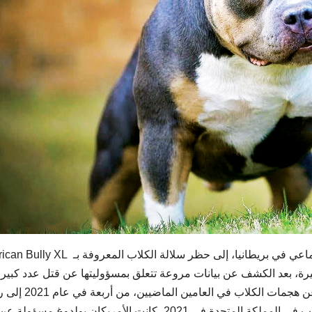
دعا عدد كبير من نجوم الفن، ورواد وسائل التواصل الاجتماعي في بريطانيا، إلى حظر سلالة الكلا
أخيرة، بعد الكشف عن بيانات مروعة تتعلق بمسؤوليتها عن قتل عدد كبير
الأشخاص، منذ عام 2021، إذ تضاعفت الوفيات الناجمة عن هجمات الكلاب في ال
قياسي في عام 2022، وبلغ 2 من أربع هجمات قاتلة للكلاب في المملكة المتحدة في 2021، كانت الأمريكان بولدوغ