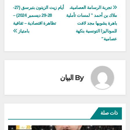
تصفّح
تجربة الرسامة العصامية،
أيام زيت الزيتون بتبرسق (27-
ملاك بن أحمد ” لمسات تأملية
28-29 ديسمبر 2024) –
المقالات
باهرة يشوبها مجد لافت
تظاهرة اقتصادية – ثقافية
للموناليزا التونسية بنكهة
بامتياز
عصامية”
By
البيان
ذات صلة