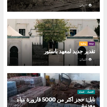
البيان
صحة
وطنية
تقدير جديد لمعهد باستور
البيان
اقتصاد
قضايا
نابل: حجز أكثر من 5000 قارورة مياه
معدنية