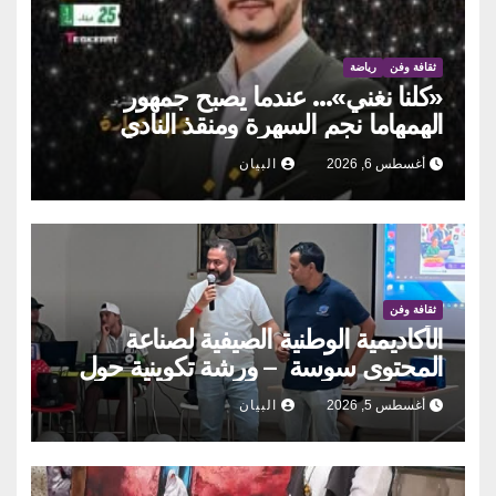
ثقافة وفن
رياضة
«كلنا نغني»… عندما يصبح جمهور
الهمهاما نجم السهرة ومنقذ النادي
أغسطس 6, 2026
البيان
ثقافة وفن
الأكاديمية الوطنية الصيفية لصناعة
المحتوى سوسة – ورشة تكوينية حول
الحوكمة التشاركية
أغسطس 5, 2026
البيان