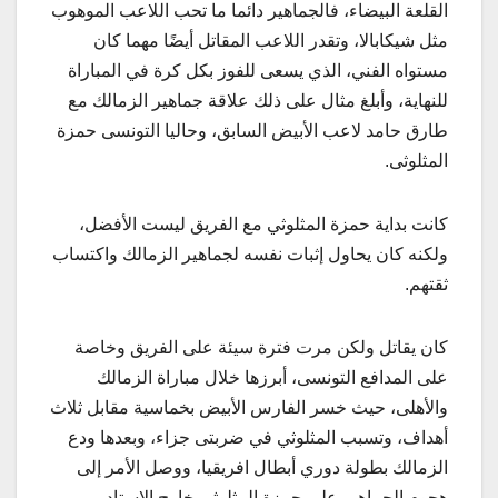
القلعة البيضاء، فالجماهير دائما ما تحب اللاعب الموهوب
مثل شيكابالا، وتقدر اللاعب المقاتل أيضًا مهما كان
مستواه الفني، الذي يسعى للفوز بكل كرة في المباراة
للنهاية، وأبلغ مثال على ذلك علاقة جماهير الزمالك مع
طارق حامد لاعب الأبيض السابق، وحاليا التونسى حمزة
المثلوثى.
كانت بداية حمزة المثلوثي مع الفريق ليست الأفضل،
ولكنه كان يحاول إثبات نفسه لجماهير الزمالك واكتساب
ثقتهم.
كان يقاتل ولكن مرت فترة سيئة على الفريق وخاصة
على المدافع التونسى، أبرزها خلال مباراة الزمالك
والأهلى، حيث خسر الفارس الأبيض بخماسية مقابل ثلاث
أهداف، وتسبب المثلوثي في ضربتى جزاء، وبعدها ودع
الزمالك بطولة دوري أبطال افريقيا، ووصل الأمر إلى
هجوم الجماهير على حمزة المثلوثى خارج الاستاد