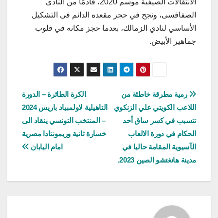
الانتقالات الصيفية موسم 2020، قادمًا من النادي
الصفاقسى، ونجح في حجز مقعده الدائم في التشكيل
الأساسي لنادي الزمالك، بعدما حجز مكانه في قلوب
جماهير الأبيض.
تصفّح
رمية مطرقة خاطئة من
الكرة الطائرة – الدورة
اللاعب الكويتي علي الزنكوي
التاهيلية لاولمبياد باريس 2024
المقالات
تتسبب في كسر ساق أحد
– المنتخب التونسي ينقاد الى
الحكام في دورة الالعاب
خسارة ثانية وريمونتادا مصرية
الآسيوية المقامة حاليا في
امام اليابان
مدينة هانغتشو الصين 2023.