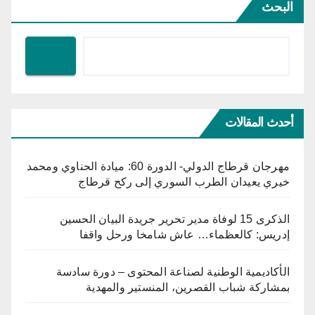
البحث
أحدث المقالات
مهرجان قرطاج الدولي- الدورة 60: ميادة الحناوي ومحمد
خيري يعيدان الطرب السوري إلى ركح قرطاج
الذكرى 15 لوفاة مدير تحرير جريدة البيان الحسين
إدريس: كالعظماء… عاش شامخا ورحل واقفا
الأكاديمية الوطنية لصناعة المحتوى – دورة سادسة
بمشاركة شباب القصرين، المنستير والمهدية