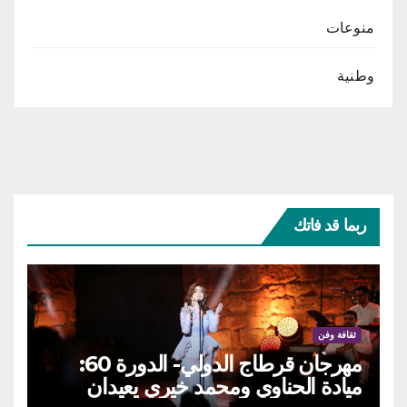
منوعات
وطنية
ربما قد فاتك
ثقافة وفن
مهرجان قرطاج الدولي- الدورة 60:
ميادة الحناوي ومحمد خيري يعيدان