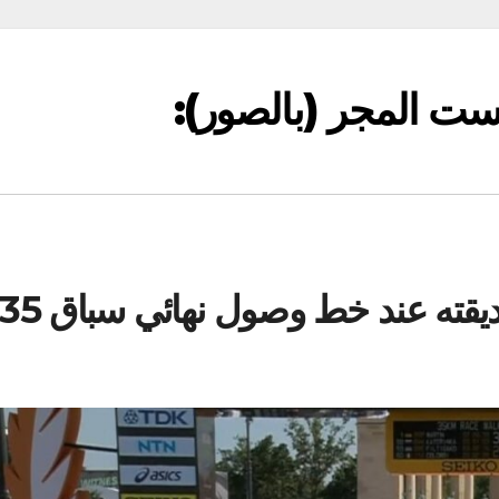
ست المجر (بالصور):
لاعب يقدم خاتم الخطوبة لصديقته عند خط وصول نهائي سباق 35