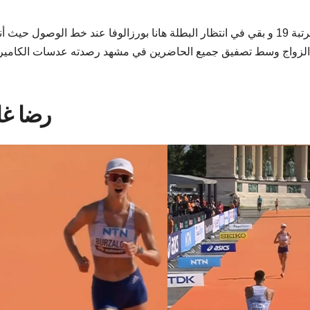
وفاجأ دومينيك سيرني الجميع بعد ان انهى السباق في المرتبة 19 و بقي في انتظار البطلة هانا بورزالوفا عند خط الوصول حي
 طالبا منها الزواج وسط تصفيق جميع الحاضرين في مشهد رصدته عدسات الكامير
رضا غا