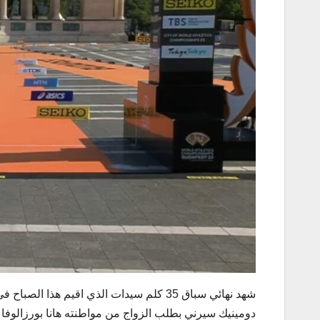
شهد نهائي سباق 35 كلم سيدات الذي اقيم ه
دومينيك سيرني بطلب الزواج من مواطنته هانا بورزالوفا