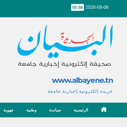
Ski
2026-08-06
05:58
t
conten
www.albayene.tn
جريدة إلكترونية إخبارية جامعة
الرئيسية
سياسة
وطنية
جهوية