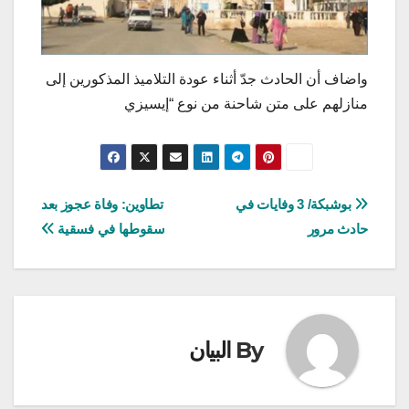
واضاف أن الحادث جدّ أثناء عودة التلاميذ المذكورين إلى
منازلهم على متن شاحنة من نوع “إيسيزي
تصفّح
بوشبكة/ 3 وفايات في
تطاوين: وفاة عجوز بعد
حادث مرور
سقوطها في فسقية
المقالات
By
البيان