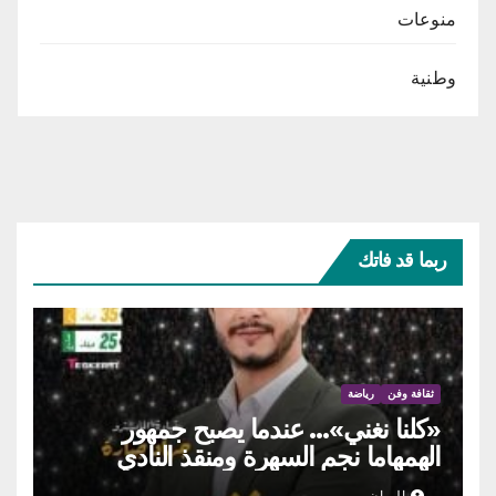
منوعات
وطنية
ربما قد فاتك
ثقافة وفن
رياضة
«كلنا نغني»… عندما يصبح جمهور
الهمهاما نجم السهرة ومنقذ النادي
البيان