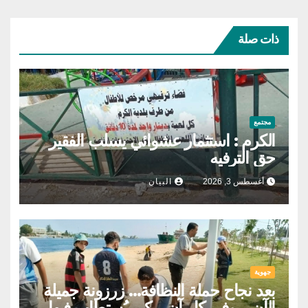
ذات صلة
مجتمع
الكرم : استثمار عشوائي يسلب الفقير
حق الترفيه
أغسطس 3, 2026
البيان
جهوية
بعد نجاح حملة النظافة… زرزونة جميلة
الآن.. وفي كل آن.. كي يُستطاب فيها