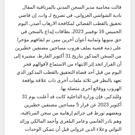
قالت محامية مدير السجن المدني بالمرناقية المقال
نادية الشواشي الغزواني، في تصريح لـ وات، إن قاضي
تحقيق بالقطب القضائي لمكافحة الارهاب أصدر، اليوم
الخميس 16 نوفمبر 2023، بطاقات إيداع بالسجن في
حق منوبها وثمانية أعوان آخرين ممن تم ايقافهم مؤخرا
على ذمة قضية بملف هروب مساجين مصنفين خطيرين
من السجن المذكور بتاريخ 31 أكتوبر الفارط، مشيرة إلى
أن القرار اتخذ إثر الانتهاء من الاستماع لأقوالهم فجر
اليوم من قبل أحد قضاة التحقيق بالقطب المذكور الذي
تعهد بالنظر في ثلاثة ملفات أخرى ذات علاقة بواقعة
الهروب ووقائع أخرى متصلة بها.
وللتذكير، فإن وزارة الداخلية كانت قد أعلنت يوم 31
أكتوبر 2023 عن فرار 5 مساجين مصنفين خطيرين
وبعضهم تورط في جرائم إرهابية من سجن المرناقية،
وهم نادر الغانمي وعامر البلعزي وأحمد المالكي ورائد
التواتي وعلاء الدين غزواني قبل أن تتمكن الوحدات