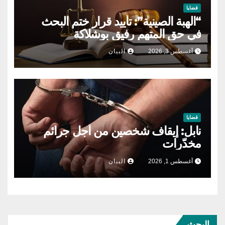
قضايا
“الهبة الصينية”: تأييد قرار ختم البحث
في حق المتهم رفيق بوشلاكة
أغسطس 3, 2026
البيان
قضايا
نابل: إيقاف شخصين من أجل جرائم
مخدّرات
أغسطس 1, 2026
البيان
البحث