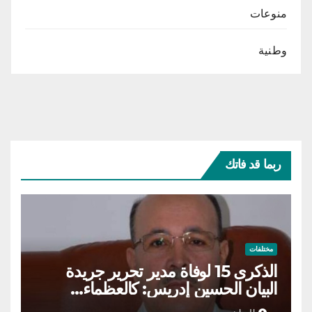
منوعات
وطنية
ربما قد فاتك
مختلفات
الذكرى 15 لوفاة مدير تحرير جريدة
البيان الحسين إدريس: كالعظماء…
عاش شامخا ورحل واقفا