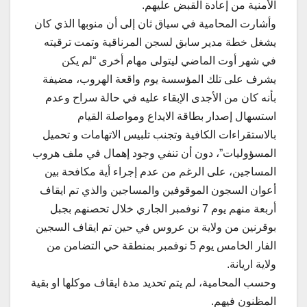
الأمنية من إعادة القبض عليهم.
وأشارت المحامية في سياق ثان إلى أن منوبها الذي كان
يشغل خطة مدير سابق لسجن المرناقية وتمت ترقيته
في شهر أوت الماضي ليتولى مهام أخرى “لم يكن
يشرف على تلك المؤسسة يوم واقعة الهروب، مضيفة
بأنه كان من الأجدى الإبقاء عليه في حالة سراح وعدم
استسهال إصدار بطاقة الايداع ومواصلة القيام
بالاستقراءات الكافية وتجنب تلبيس الاتهامات و تحميل
المسؤوليات”، دون أن تنفي وجود إهمال في ملف هروب
المساجين، على الرغم من عدم إجراء أية مكافحة بين
أعوان السجون الموقوفين والمساجين والذي تم ايقاف
أربعة منهم يوم 7 نوفمبر الجاري خلال تحصنهم بجبل
بوقرنين من ولاية بن عروس في حين تم ايقاف السجين
الفار الخامس يوم 5 نوفمبر بمنطقة حي التضامن من
ولاية اريانة.
وحسب المحامية، لم يتم تحديد مدة ايقاف موكلها او بقية
المظنون فيهم.