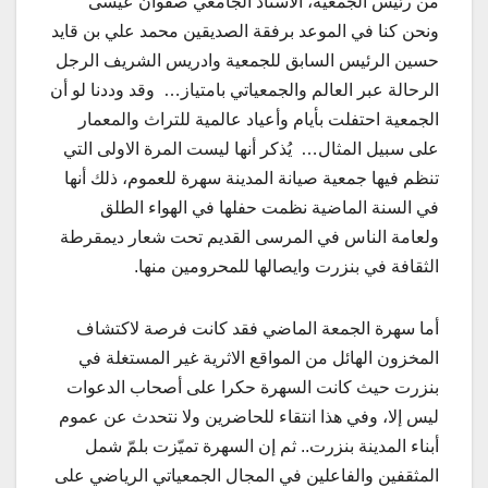
من رئيس الجمعية، الأستاذ الجامعي صفوان عيسى
ونحن كنا في الموعد برفقة الصديقين محمد علي بن قايد
حسين الرئيس السابق للجمعية وادريس الشريف الرجل
الرحالة عبر العالم والجمعياتي بامتياز… وقد وددنا لو أن
الجمعية احتفلت بأيام وأعياد عالمية للتراث والمعمار
على سبيل المثال… يُذكر أنها ليست المرة الاولى التي
تنظم فيها جمعية صيانة المدينة سهرة للعموم، ذلك أنها
في السنة الماضية نظمت حفلها في الهواء الطلق
ولعامة الناس في المرسى القديم تحت شعار ديمقرطة
الثقافة في بنزرت وايصالها للمحرومين منها.
أما سهرة الجمعة الماضي فقد كانت فرصة لاكتشاف
المخزون الهائل من المواقع الاثرية غير المستغلة في
بنزرت حيث كانت السهرة حكرا على أصحاب الدعوات
ليس إلا، وفي هذا انتقاء للحاضرين ولا نتحدث عن عموم
أبناء المدينة بنزرت.. ثم إن السهرة تميّزت بلمّ شمل
المثقفين والفاعلين في المجال الجمعياتي الرياضي على