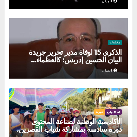
البيان
مختلفات
الذكرى 15 لوفاة مدير تحرير جريدة
البيان الحسين إدريس: كالعظماء…
عاش شامخا ورحل واقفا
البيان
ثقافة وفن
جهوية
الأكاديمية الوطنية لصناعة المحتوى –
دورة سادسة بمشاركة شباب القصرين،
المنستير والمهدية