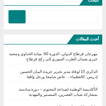
البحث
أحدث المقالات
مهرجان قرطاج الدولي- الدورة 60: ميادة الحناوي ومحمد
خيري يعيدان الطرب السوري إلى ركح قرطاج
الذكرى 15 لوفاة مدير تحرير جريدة البيان الحسين
إدريس: كالعظماء… عاش شامخا ورحل واقفا
الأكاديمية الوطنية لصناعة المحتوى – دورة سادسة
بمشاركة شباب القصرين، المنستير والمهدية