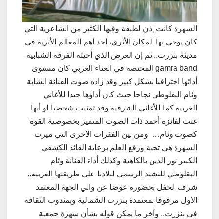
السهرة كانت إذن لطيفة وفيها الكثير من الشاعرية التي
كان يوحي بها المكان الأثري، أحد أهم المعالم الأثرية في
مدينة بنزرت.. ثم إن العرض الذي أحيته الفرقة الشبابية
gamra band المختصة في الغناء الغربي كان مستوى
أدائها احترافيا بشكل كبير وقد زاده صوت الفنانة الشابة
وئام البقلوطي نجاحا حيث كان أداؤها جيدا للأغاني
الغربية كما للأغاني الشرقية وقد تمنيت شخصيا لو أنها
غنت لفائزة أحمد ذات الصوت المتميز بخصوصية القوة
كصوت وئام… ومن بين الفقرات الأخرى التي ميزت
السهرة هي تحية ورفع العلم برعاية القائد الكشفي
الكبير نور الدين بالكاهية وكذلك أداء الفنانة وئام
البقلوطي للنشيد الرسمي لبلادنا على طريقتها الغربية..
شرف الحفل بحضوره عوضا عن والي الجهة المعتمد
الاول مرفوقا بمعتمدة بنزرت الشمالية وبمندوب الثقافة
في بنزرت.. وآخر ما يمكن قوله بشأن سهرة جمعية