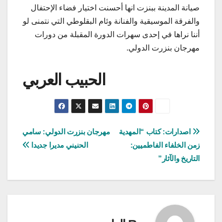
صيانة المدينة ببنزت انها أحسنت اختيار فضاء الإحتفال
والفرقة الموسيقية والفنانة وئام البقلوطي التي نتمنى لو
أننا نراها في إحدى سهرات الدورة المقبلة من دورات
مهرجان بنزرت الدولي.
الحبيب العربي
تصفّح
اصدارات: كتاب “المهدية
مهرجان بنزرت الدولي: سامي
زمن الخلفاء الفاطميين:
الحنيني مديرا جديدا
المقالات
التاريخ والآثار”