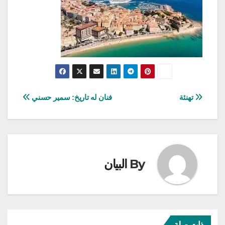
تصفّح
تهنئة
فنان له تاريخ: سمير حسني
المقالات
By
البيان