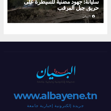
سليانة: جهود مضنية للسيطرة على
حريق جبل المرقب
البيان
www.albayene.tn
جريدة إلكترونية إخبارية جامعة