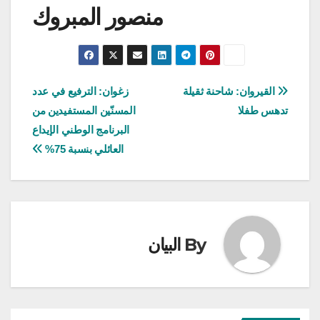
منصور المبروك
تصفّح
القيروان: شاحنة ثقيلة
زغوان: الترفيع في عدد
تدهس طفلا
المسنّين المستفيدين من
المقالات
البرنامج الوطني الإيداع
العائلي بنسبة 75%
By
البيان