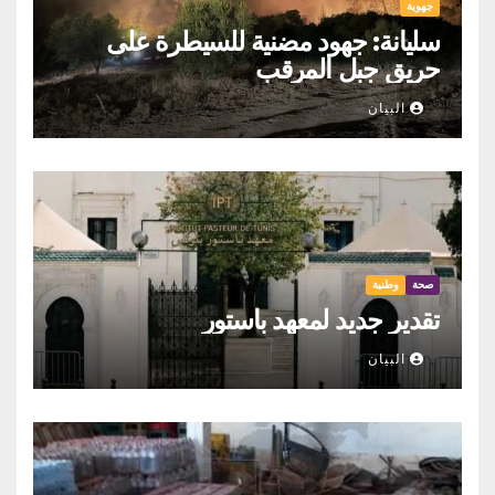
جهوية
سليانة: جهود مضنية للسيطرة على
حريق جبل المرقب
البيان
صحة
وطنية
تقدير جديد لمعهد باستور
البيان