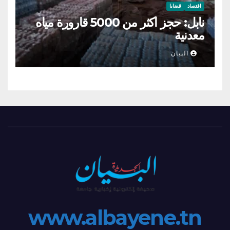
اقتصاد
قضايا
نابل: حجز أكثر من 5000 قارورة مياه
معدنية
البيان
www.albayene.tn