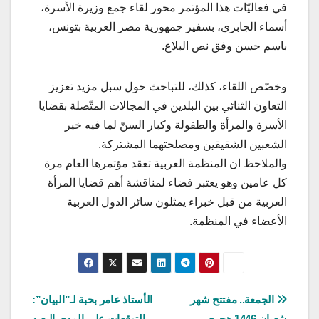
في فعاليّات هذا المؤتمر محور لقاء جمع وزيرة الأسرة،
أسماء الجابري، بسفير جمهورية مصر العربية بتونس،
باسم حسن وفق نص البلاغ.
وخصّص اللقاء، كذلك، للتباحث حول سبل مزيد تعزيز
التعاون الثنائي بين البلدين في المجالات المتّصلة بقضايا
الأسرة والمرأة والطفولة وكبار السنّ لما فيه خير
الشعبين الشقيقين ومصلحتهما المشتركة.
والملاحظ ان المنظمة العربية تعقد مؤتمرها العام مرة
كل عامين وهو يعتبر فضاء لمناقشة أهم قضايا المرأة
العربية من قبل خبراء يمثلون سائر الدول العربية
الأعضاء في المنظمة.
تصفّح
الجمعة.. مفتتح شهر
الأستاذ عامر بحبة لـ”البيان”:
شعبان 1446 هجري
التوقعات على المدى البعيد