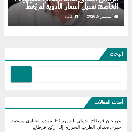
الخاصة: تعديل أسعار الأدوية لم يُغطِّ
الكلفة التي تتكبّدها الصيدلية المركزية
أغسطس 5, 2026
البيان
البحث
أحدث المقالات
مهرجان قرطاج الدولي- الدورة 60: ميادة الحناوي ومحمد
خيري يعيدان الطرب السوري إلى ركح قرطاج