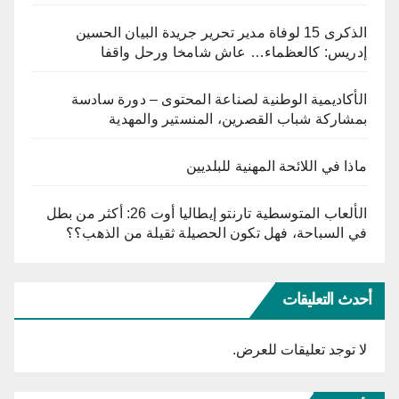
الذكرى 15 لوفاة مدير تحرير جريدة البيان الحسين
إدريس: كالعظماء… عاش شامخا ورحل واقفا
الأكاديمية الوطنية لصناعة المحتوى – دورة سادسة
بمشاركة شباب القصرين، المنستير والمهدية
ماذا في اللائحة المهنية للبلديين
الألعاب المتوسطية تارنتو إيطاليا أوت 26: أكثر من بطل
في السباحة، فهل تكون الحصيلة ثقيلة من الذهب؟؟
أحدث التعليقات
لا توجد تعليقات للعرض.