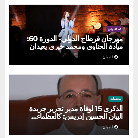
ثقافة وفن
مهرجان قرطاج الدولي- الدورة 60:
ميادة الحناوي ومحمد خيري يعيدان
الطرب السوري إلى ركح قرطاج
البيان
مختلفات
الذكرى 15 لوفاة مدير تحرير جريدة
البيان الحسين إدريس: كالعظماء…
عاش شامخا ورحل واقفا
البيان