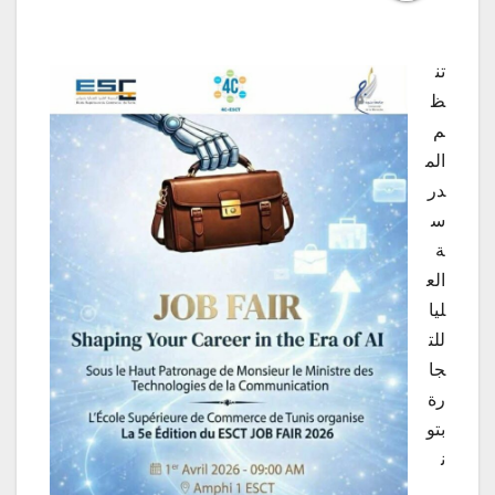
تن
ظ
م
الم
در
س
ة
الع
ليا
للت
جا
رة
بتو
ن