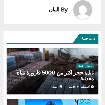
By
البيان
ذات صلة
اقتصاد
قضايا
نابل: حجز أكثر من 5000 قارورة مياه
معدنية
أغسطس 6, 2026
البيان