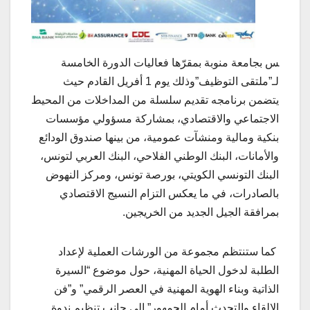
س بجامعة منوبة بمقرّها فعاليات الدورة الخامسة
لـ”ملتقى التوظيف”وذلك يوم 1 أفريل القادم حيث
يتضمن برنامجه تقديم سلسلة من المداخلات من المحيط
الاجتماعي والاقتصادي، بمشاركة مسؤولي مؤسسات
بنكية ومالية ومنشآت عمومية، من بينها صندوق الودائع
والأمانات، البنك الوطني الفلاحي، البنك العربي لتونس،
البنك التونسي الكويتي، بورصة تونس، ومركز النهوض
بالصادرات، في ما يعكس التزام النسيج الاقتصادي
بمرافقة الجيل الجديد من الخريجين.
كما ستنتظم مجموعة من الورشات العملية لإعداد
الطلبة لدخول الحياة المهنية، حول موضوع “السيرة
الذاتية وبناء الهوية المهنية في العصر الرقمي” و”فن
الإلقاء والتحدث أمام الجمهور” الى جانب تنظيم ندوة