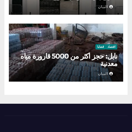
البيان
اقتصاد
قضايا
نابل: حجز أكثر من 5000 قارورة مياه
معدنية
البيان