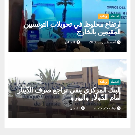
اقتصاد
وطنية
ارتفاع محلوظ في تحويلات التونسيين
المقيمين بالخارج
أغسطس 1, 2026
البيان
اقتصاد
وطنية
البنك المركزي ينفي تراجع صرف الدّينار
أمام الدّولار واليورو
يوليو 25, 2026
البيان