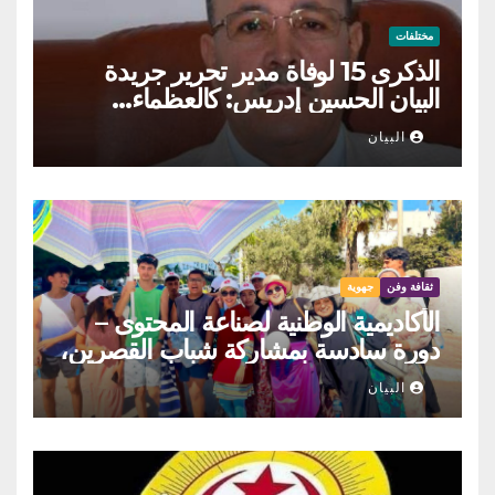
مختلفات
الذكرى 15 لوفاة مدير تحرير جريدة
البيان الحسين إدريس: كالعظماء…
عاش شامخا ورحل واقفا
البيان
ثقافة وفن
جهوية
الأكاديمية الوطنية لصناعة المحتوى –
دورة سادسة بمشاركة شباب القصرين،
المنستير والمهدية
البيان