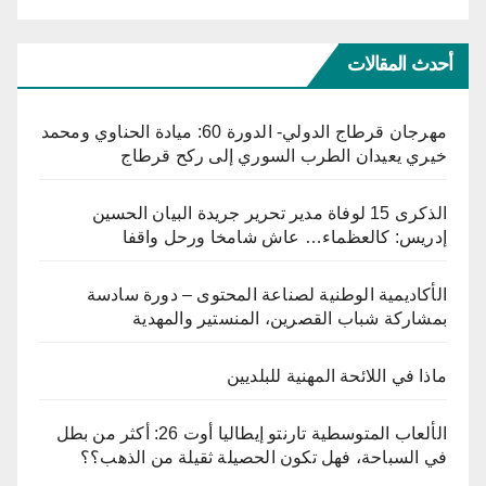
أحدث المقالات
مهرجان قرطاج الدولي- الدورة 60: ميادة الحناوي ومحمد
خيري يعيدان الطرب السوري إلى ركح قرطاج
الذكرى 15 لوفاة مدير تحرير جريدة البيان الحسين
إدريس: كالعظماء… عاش شامخا ورحل واقفا
الأكاديمية الوطنية لصناعة المحتوى – دورة سادسة
بمشاركة شباب القصرين، المنستير والمهدية
ماذا في اللائحة المهنية للبلديين
الألعاب المتوسطية تارنتو إيطاليا أوت 26: أكثر من بطل
في السباحة، فهل تكون الحصيلة ثقيلة من الذهب؟؟