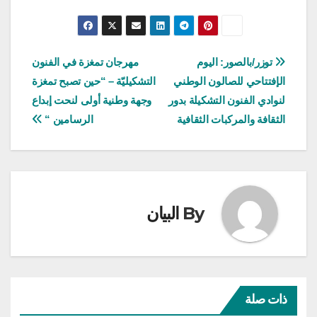
تصفّح
توزر/بالصور: اليوم
مهرجان تمغزة في الفنون
الإفتتاحي للصالون الوطني
التشكيليّة – “حين تصبح تمغزة
المقالات
لنوادي الفنون التشكيلة بدور
وجهة وطنية أولى لنحت إبداع
الثقافة والمركبات الثقافية
الرسامين “
By
البيان
ذات صلة