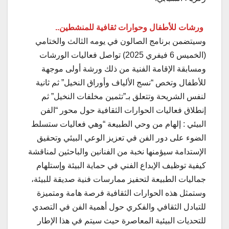
ورشات للأطفال وحوارات ثقافية للمنشطين..
وسيتضمن برنامج الصالون في يومه الثالث والختامي
(الخميس 6 فيفري 2025) تواصل فعاليات الورشات
ومسابقة الإقامة الفنية من ذلك ورشة أولى موجهة
للأطفال وتخص “نسج الألياف وأوراق النخيل” ثم ثانية
لنفس الشريحة وتتعلق بـ”تثمين مخلفات النخيل” ثم
إنطلاق فعاليات الحوارات الثقافية حول محور “الفن
البيئي : إلهام من وحي الطبيعة “وهي فعاليات ستسلط
الضوء على دور الفن في تعزيز الوعي البيئي وتحقيق
الإستدامة سيؤمنها نخبة من الفنانين والباحثين لمناقشة
كيفية توظيف الإبداع الفني في حماية البيئة وإستلهام
جماليات الطبيعة لتحفيز ممارسات فنية صديقة للبيئة،
وستمثل هذه الحوارات الثقافية فرصة هامة ومتميزة
للتبادل الثقافي والفكري حول أهمية الفن في التصدي
للتحديات البيئية المعاصرة حيث سيتم في هذا الإطار