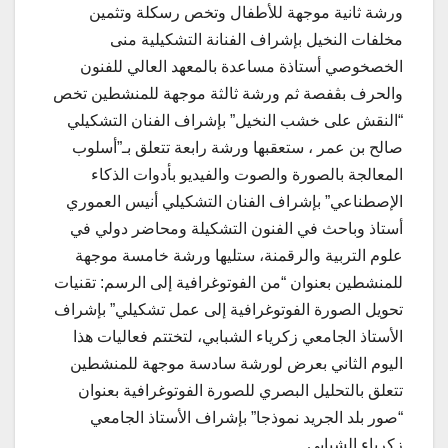
ورشة ثانية موجهة للأطفال وتخص رسكلة وتثمين
مخلفات النخيل بإشراف الفنانة التشكيلية منى
الخصخوصي أستاذة مساعدة بالمعهد العالي للفنون
والحرف بڨفصة ثم ورشة ثالثة موجهة للمنشطين تخص
“النقش على خشب النخيل” بإشراف الفنان التشكيلي
صالح بن عمر ، ستعقبها ورشة رابعة تتعلق بـ”أسلوب
المعالجة بالصورة والصوت والفيديو بأدوات الذكاء
الإصطناعي” بإشراف الفنان التشكيلي أنيس العموري
أستاذ وباحث في الفنون التشكيلة ومحاضر دولي في
علوم التربية والرقمنة، ستليها ورشة خامسة موجهة
للمنشطين بعنوان “من الفوتوغرافية إلى الرسم: تقنيات
تحويل الصورة الفوتوغرافية إلى عمل تشكيلي” بإشراف
الأستاذ الجامعي زكرياء الشبابي، لتختتم فعاليات هذا
اليوم الثاني بعرض لورشة سادسة موجهة للمنشطين
تتعلق بالتحليل البصري للصورة الفوتوغرافية بعنوان
“صور بلد الجريد نموذجا” بإشراف الأستاذ الجامعي
زكرياء الشبابي.