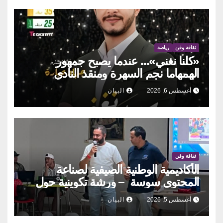
ثقافة وفن
رياضة
«كلنا نغني»… عندما يصبح جمهور
الهمهاما نجم السهرة ومنقذ النادي
أغسطس 6, 2026
البيان
ثقافة وفن
الأكاديمية الوطنية الصيفية لصناعة
المحتوى سوسة – ورشة تكوينية حول
الحوكمة التشاركية
أغسطس 5, 2026
البيان