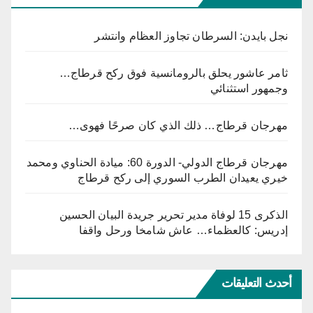
نجل بايدن: السرطان تجاوز العظام وانتشر
ثامر عاشور يحلق بالرومانسية فوق ركح قرطاج…
وجمهور استثنائي
مهرجان قرطاج… ذلك الذي كان صرحًا فهوى…
مهرجان قرطاج الدولي- الدورة 60: ميادة الحناوي ومحمد
خيري يعيدان الطرب السوري إلى ركح قرطاج
الذكرى 15 لوفاة مدير تحرير جريدة البيان الحسين
إدريس: كالعظماء… عاش شامخا ورحل واقفا
أحدث التعليقات