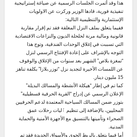
هذا وقد أثمرت الجلسات الرسمية عن صياغة إستراتيجية
تنفيذية فورية، قادها الوزير وركزت عن الاولويات
الإستثمارية والتنظيمية التالية:
ففيما يتعلق بملف النزل المغلقة فقد تم إقرار مقاربة
قانونية ومالية مرنة لحلحلة الديون والنزاعات الاقتصادية
التي تسببت في إغلاق الوحدات الفندقية، وتوج هذا
التوجه بالإشراف على إعادة الإفتتاح الرسمي لنزل
“تمغزة بلاص” الشهير بعد سنوات من الإغلاق والوقوف
عن اللمسات الأخيرة لتجديد نزل “توزر.بلازا” بكلفة تناهز
15 مليون دينار.
كما تم في إطار “هيكلة الأنشطة والمسالك البديلة”
الإعلان الرسمي عن إدراج “القرية الحرفية قسطيلية”
بتوزر ضمن المسالك السياحية المعتمدة لدعم الحرفيين
المحليين، بالإضافة إلى تنظيم ٱليات رحلات عمق
الصحراء وتأمينها بالتنسيق مع الأجهزة الأمنية والحماية
المدنية.
أما فيما يتعلق بالربط الجوي والأسواق الجديدة فقد تم