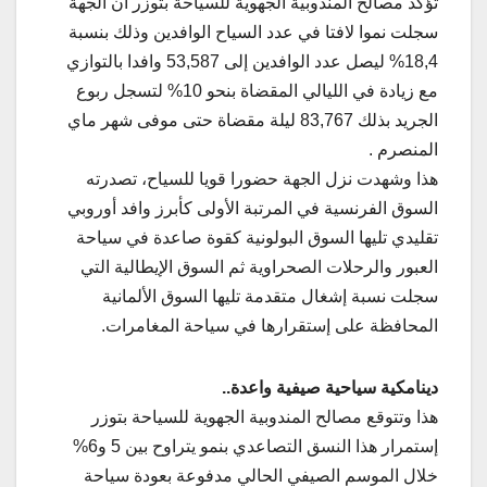
تؤكد مصالح المندوبية الجهوية للسياحة بتوزر ان الجهة
سجلت نموا لافتا في عدد السياح الوافدين وذلك بنسبة
18,4% ليصل عدد الوافدين إلى 53,587 وافدا بالتوازي
مع زيادة في الليالي المقضاة بنحو 10% لتسجل ربوع
الجريد بذلك 83,767 ليلة مقضاة حتى موفى شهر ماي
المنصرم .
هذا وشهدت نزل الجهة حضورا قويا للسياح، تصدرته
السوق الفرنسية في المرتبة الأولى كأبرز وافد أوروبي
تقليدي تليها السوق البولونية كقوة صاعدة في سياحة
العبور والرحلات الصحراوية ثم السوق الإيطالية التي
سجلت نسبة إشغال متقدمة تليها السوق الألمانية
المحافظة على إستقرارها في سياحة المغامرات.
دينامكية سياحية صيفية واعدة..
هذا وتتوقع مصالح المندوبية الجهوية للسياحة بتوزر
إستمرار هذا النسق التصاعدي بنمو يتراوح بين 5 و6%
خلال الموسم الصيفي الحالي مدفوعة بعودة سياحة