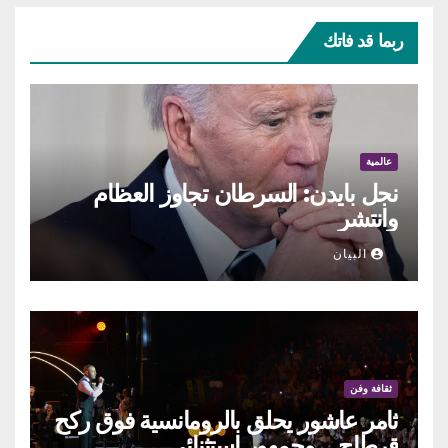
ربما قد فاتك
عالمية
نجل بايدن: السرطان تجاوز العظام
وانتشر
البيان
ثقافة وفن
ثامر عاشور يحلق بالرومانسية فوق ركح
قرطاج… وجمهور استثنائي