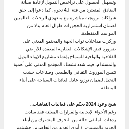
وتسهيل الحصول على تراخيص التمويل لإعادة صيانة
الفنادق المتعثرة من فئة الـ4 نجوم، كما دعوا إلى خلق
شراكات ترويجية مباشرة مع متعهدي الرحلات العالميين
لضمان إستمرارية الحجوزات طوال العام بدلا من
المواسم المتقطعة.
وركزت مداخلات نواب الجهة والمجتمع المدني على
ضرورة فض الإشكالات العقارية المعقدة للأراضي
الفلاحية والواحية للسماح بإنشاء مشاريع الإيواء البديل
والمستدام، فيما شدد نشطاء المجتمع المدني على أهمية
تثمين الموروث الثقافي والطبيعي وصناعات خشب
النخيل لضمان توزيع عادل لعائدات السياحة على أبناء
المنطقة.
شبح وعود 2024 يخيّم على فعاليات النقاشات..
رغم الأجواء الإيجابية والقرارات المعلنة فقد سادت
ردهات الملتقى حالة من التخوف المشترك بين أبناء
الجريد والمهنيين، إذ أبدى العديد من الحاضرين خشيتهم