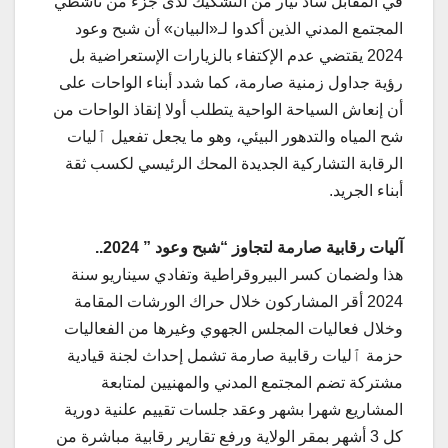
في المقابل ساد تيار من التشكيك لدى جزء من ناشطي
المجتمع المدني الذين أكدوا لـ«البيان» أن شبح وعود
2024 يقتضي عدم الإكتفاء بالزيارات الإستعراضية بل
رؤية جداول زمنية صارمة، كما شدد أبناء الواحات على
أن إنعاش السياحة الواحية يتطلب أولا إنقاذ الواحات من
شح المياه والتدهور البيئي، وهو ما يجعل تفعيل ٱليات
الرقابة التشاركية الجديدة المحك الرئيسي لكسب ثقة
أبناء الجريد.
آليات رقابية صارمة لتجاوز “شبح وعود ” 2024..
هذا ولضمان كسر البيروقراطية وتفادي سيناريو سنة
2024 أقر المشاركون خلال حراك الورشات المقامة
وخلال فعاليات المجلس الجهوي وغيرها من الفعاليات
حزمة ٱليات رقابية صارمة تشمل إحداث لجنة قيادية
مشتركة تضم المجتمع المدني والمهنيين لمتابعة
المشاريع شهرا بشهر وعقد جلسات تقييم علنية دورية
كل 3 أشهر بمقر الولاية ورفع تقارير رقابية مباشرة من