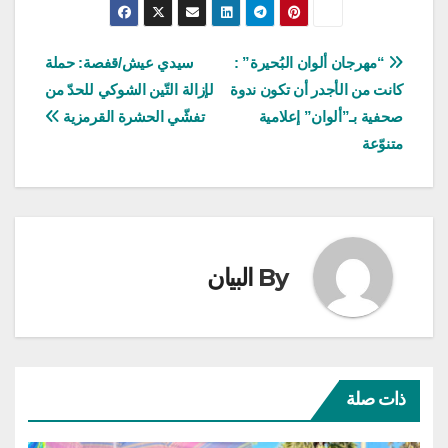
تصفّح
“مهرجان ألوان البُحيرة” :
سيدي عيش/قفصة: حملة
كانت من الأجدر أن تكون ندوة
لإزالة التّين الشوكي للحدّ من
المقالات
صحفية بـ”ألوان” إعلامية
تفشّي الحشرة القرمزية
متنوّعة
By
البيان
ذات صلة