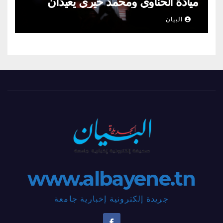
ميادة الحناوي ومحمد خيري يعيدان
الطرب السوري إلى ركح قرطاج
البيان
www.albayene.tn
جريدة إلكترونية إخبارية جامعة