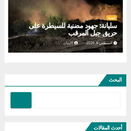
جهوية
سليانة: جهود مضنية للسيطرة على
حريق جبل المرقب
أغسطس 6, 2026
البيان
البحث
أحدث المقالات