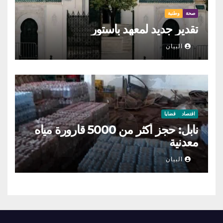
صحة
وطنية
تقدير جديد لمعهد باستور
البيان
اقتصاد
قضايا
نابل: حجز أكثر من 5000 قارورة مياه
معدنية
البيان