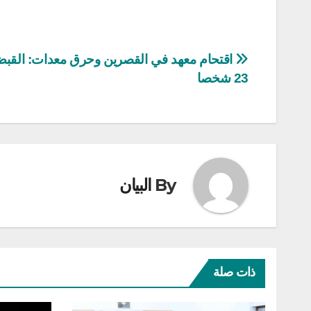
تصفّح
اقتحام معهد في القصرين وحرق معدات: القب
23 شخصا
المقالات
By
البيان
ذات صلة