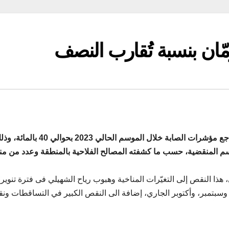
ّان بنسبة تُقارب النصف
تشير تقديرات صابة الرمان بتستور من ولاية باجة إلى تراجع مؤشرات الصابة خلال الموسم الحالي 2023 بحوالي 40
قارنة بـ16 ألف طنّ في المواسم المنقضية، حسب ما كشفته المصالح الفلاحية بالمنطقة وعدد من 
 هذا النقص إلى التغيّرات المناخية وهبوب رياح الشهيلي فى فترة تنوير
 وسبتمبر، وأكتوبر الجاري، إضافة الى النقص الكبير في التساقطات و