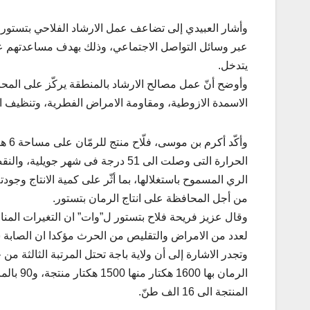
وأشار العبيدي إلى تضاعف عمل الارشاد الفلاحي بتستور لفا
عبر وسائل التواصل الاجتماعي، وذلك بهدف مساعدتهم على
يتدخل.
وأوضح أنّ عمل مصالح الارشاد بالمنطقة يركّز على المحا
الاسمدة الازوطية، ومقاومة الامراض الفطرية، وتنظيف 
وأكّ
الحرارة التى وصلت الى 51 درجة فى ش
الري المسموح باستغلالها، بما أثّر على كمية الانتاج وجو
من أجل المحافظة على انتاج الرمان بتستور.
وقال عزيز فريحة فلاح بتستور ل”وات” ان التغيرات المناخي
لعدد من الامراض والتقليص من الحرث مؤكدا ان الصابة 
وتجدر الاشارة إلى أن ولاية باجة تحتل المرتبة الثالثة 
الرمان ب
المنتجة الى 16 الف طنّ.