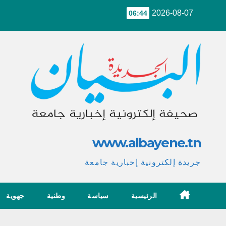
Ski
2026-08-07
06:44
t
conten
www.albayene.tn
جريدة إلكترونية إخبارية جامعة
الرئيسية
سياسة
وطنية
جهوية