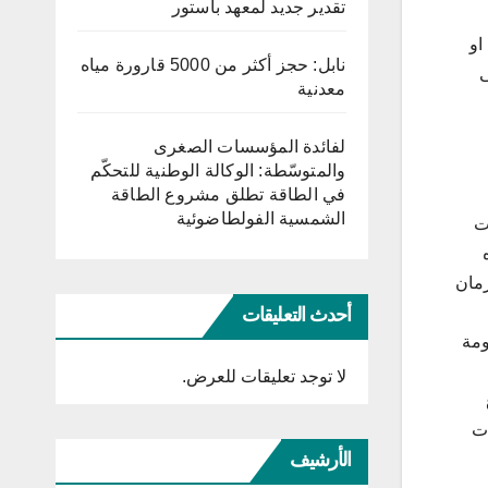
تقدير جديد لمعهد باستور
او
نابل: حجز أكثر من 5000 قارورة مياه
ى
معدنية
لفائدة المؤسسات الصغرى
والمتوسّطة: الوكالة الوطنية للتحكّم
في الطاقة تطلق مشروع الطاقة
الشمسية الفولطاضوئية
جات
رمان
أحدث التعليقات
ومة
لا توجد تعليقات للعرض.
يات
الأرشيف