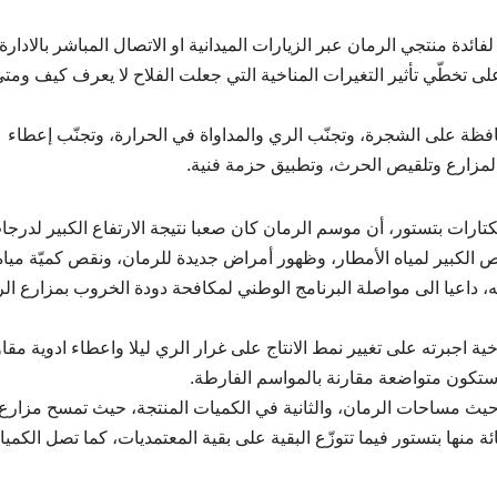
ئدة منتجي الرمان عبر الزيارات الميدانية او الاتصال المباشر بالادارة 
 تخطّي تأثير التغيرات المناخية التي جعلت الفلاح لا يعرف كيف ومت
فظة على الشجرة، وتجنّب الري والمداواة في الحرارة، وتجنّب إعطاء
المزارع وتلقيص الحرث، وتطبيق حزمة فنية.
د أكرم بن موسى، فلّاح منتج للرمّان على مساحة 6 هكتارات بتستور، أن موسم الرمان كان صعبا نتيجة الارتفاع الكبير لدر
هر جويلية، والنقص الكبير لمياه الأمطار، وظهور أمراض جديدة للرمان، ونقص كميّة مياه
دته، داعيا الى مواصلة البرنامج الوطني لمكافحة دودة الخروب بمزارع ال
ة اجبرته على تغيير نمط الانتاج على غرار الري ليلا واعطاء ادوية مقا
ستكون متواضعة مقارنة بالمواسم الفارطة.
من حيث مساحات الرمان، والثانية في الكميات المنتجة، حيث تمسح مزارع
ها 1600 هكتار منها 1500 هكتار منتجة، و90 بالمائة منها بتستور فيما تتوزّع البقية على بقية المعتمديات، كما تصل الكم