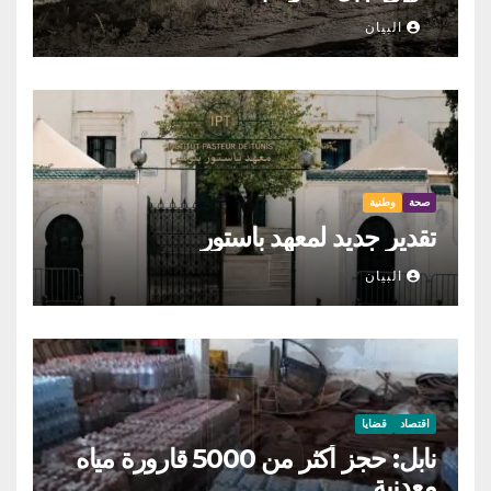
البيان
صحة
وطنية
تقدير جديد لمعهد باستور
البيان
اقتصاد
قضايا
نابل: حجز أكثر من 5000 قارورة مياه
معدنية