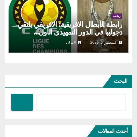
رياضة
رابطة الأبطال الافريقية: الافريقي يلتقي
دجوليبا في الدور التمهيدي الأول…
أغسطس 6, 2026
البيان
البحث
أحدث المقالات