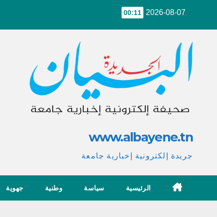
Ski
2026-08-07
00:11
t
conten
www.albayene.tn
جريدة إلكترونية إخبارية جامعة
الرئيسية
سياسة
وطنية
جهوية