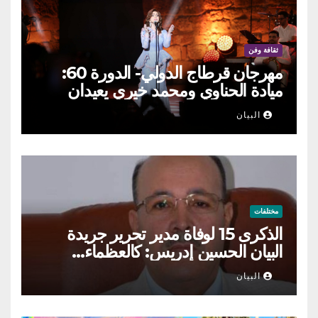
ثقافة وفن
مهرجان قرطاج الدولي- الدورة 60:
ميادة الحناوي ومحمد خيري يعيدان
الطرب السوري إلى ركح قرطاج
البيان
مختلفات
الذكرى 15 لوفاة مدير تحرير جريدة
البيان الحسين إدريس: كالعظماء…
عاش شامخا ورحل واقفا
البيان