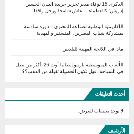
الذكرى 15 لوفاة مدير تحرير جريدة البيان الحسين
إدريس: كالعظماء… عاش شامخا ورحل واقفا
الأكاديمية الوطنية لصناعة المحتوى – دورة سادسة
بمشاركة شباب القصرين، المنستير والمهدية
ماذا في اللائحة المهنية للبلديين
الألعاب المتوسطية تارنتو إيطاليا أوت 26: أكثر من بطل
في السباحة، فهل تكون الحصيلة ثقيلة من الذهب؟؟
أحدث التعليقات
لا توجد تعليقات للعرض.
الأرشيف