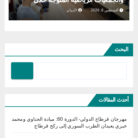
موسم 2025-2026
أغسطس 6, 2026
البيان
البحث
أحدث المقالات
مهرجان قرطاج الدولي- الدورة 60: ميادة الحناوي ومحمد
خيري يعيدان الطرب السوري إلى ركح قرطاج