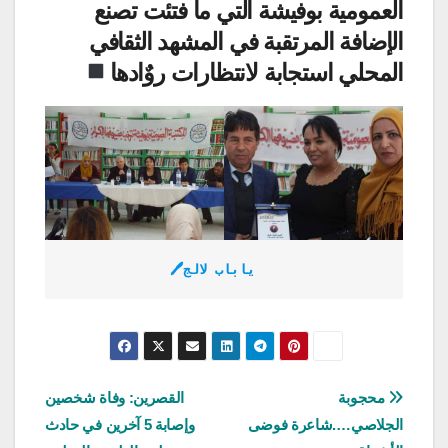
العمومية بوفيشة التي ما فتئت تصنع
الإضافة المرتقبة في المشهد الثقافي
المحلي استجابة لانتظارات روٌادها
🖊جلال باباي
تصفّح
محجوبة
القصرين: وفاة شخصين
الجلاصي….شاعرة فوضى
وإصابة 5 آخرين في حادث
المقالات