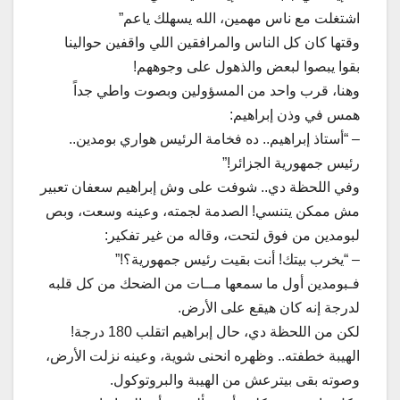
اشتغلت مع ناس مهمين، الله يسهلك ياعم”
و​قتها كان كل الناس والمرافقين اللي واقفين حوالينا
بقوا يبصوا لبعض والذهول على وجوههم!
وهنا، قرب واحد من المسؤولين وبصوت واطي جداً
همس في وذن إبراهيم:
– “أستاذ إبراهيم.. ده فخامة الرئيس هواري بومدين..
رئيس جمهورية الجزائر!”
​و​في اللحظة دي.. شوفت على وش إبراهيم سعفان تعبير
مش ممكن يتنسي! الصدمة لجمته، وعينه وسعت، وبص
لبومدين من فوق لتحت، وقاله من غير تفكير:
– “يخرب بيتك! أنت بقيت رئيس جمهورية؟!”
فـبومدين أول ما سمعها مــات من الضحك من كل قلبه
لدرجة إنه كان هيقع على الأرض.
​لكن من اللحظة دي، حال إبراهيم اتقلب 180 درجة!
الهيبة خطفته.. وظهره انحنى شوية، وعينه نزلت الأرض،
وصوته بقى بيترعش من الهيبة والبروتوكول.