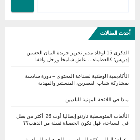
أحدث المقالات
الذكرى 15 لوفاة مدير تحرير جريدة البيان الحسين
إدريس: كالعظماء… عاش شامخا ورحل واقفا
الأكاديمية الوطنية لصناعة المحتوى – دورة سادسة
بمشاركة شباب القصرين، المنستير والمهدية
ماذا في اللائحة المهنية للبلديين
الألعاب المتوسطية تارنتو إيطاليا أوت 26: أكثر من بطل
في السباحة، فهل تكون الحصيلة ثقيلة من الذهب؟؟
زغوان: الوالي يكرّم الرياضيين والجمعيات الرياضية