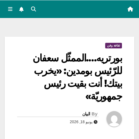
ثقافة وفن
بورتريه….الممثّل سعفان
للرّئيس بومدين: «يخرب
بيتك! أنت بقيت رئيس
جمهوريّة»
By
البيان
يونيو 18, 2026