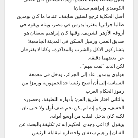
الكوميدي إبراهيم سعفان!
​أصل الحكاية ترجع لسنين سابقة.. عندما ما كان بومدين
طالبا جزائريا مغتربا يدرس في مصر، وينام ويقوم في
أروقة الأزهر الشريف. وقتها كان إبراهيم سعفان هو
صديق العمر، وزميل السكن في المدينة الجامعية؛
يتشاركون الاكل والشرب والمذاكرة.. وكانا لا يفترقان
عن بعضهما دقيقة.
​لكن الدنيا “لفت بيهم”..
هواوي بومدين عاد إلى الجزائر، ودخل في معمعة
السياسة إلى أن أصبح رئيسا جدللجمهورية ورمزا من
رموز الحكام العرب.
والتاني اختار طريق الفن؛ بأدواره اللطيفة، وحضوره
الخفيف، ورغم إنه لم يكن نجم صف أول ولا حتى تان،
لكنه كان يدخل القلب من أوسع أبوابه.
​ويقول الإذاعي وجدي الحكيم إنه تم تكليفة بالبحث عن
الفنان إبراهيم سعفان واحضاره لمقابلة الرئيس