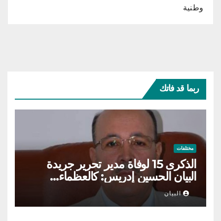
وطنية
ربما قد فاتك
مختلفات
الذكرى 15 لوفاة مدير تحرير جريدة
البيان الحسين إدريس: كالعظماء…
عاش شامخا ورحل واقفا
البيان