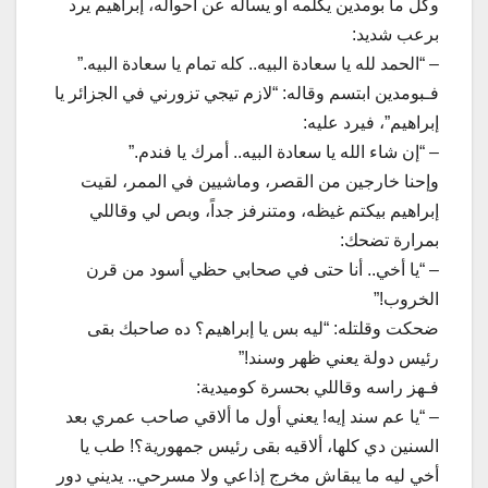
وكل ما بومدين يكلمه أو يسأله عن أحواله، إبراهيم يرد
برعب شديد:
– “الحمد لله يا سعادة البيه.. كله تمام يا سعادة البيه.”
فـبومدين ابتسم وقاله: “لازم تيجي تزورني في الجزائر يا
إبراهيم”، فيرد عليه:
– “إن شاء الله يا سعادة البيه.. أمرك يا فندم.”
​وإحنا خارجين من القصر، وماشيين في الممر، لقيت
إبراهيم بيكتم غيظه، ومتنرفز جداً، وبص لي وقاللي
بمرارة تضحك:
– “يا أخي.. أنا حتى في صحابي حظي أسود من قرن
الخروب!”
ضحكت وقلتله: “ليه بس يا إبراهيم؟ ده صاحبك بقى
رئيس دولة يعني ظهر وسند!”
فـهز راسه وقاللي بحسرة كوميدية:
– “يا عم سند إيه! يعني أول ما ألاقي صاحب عمري بعد
السنين دي كلها، ألاقيه بقى رئيس جمهورية؟! طب يا
أخي ليه ما يبقاش مخرج إذاعي ولا مسرحي.. يديني دور