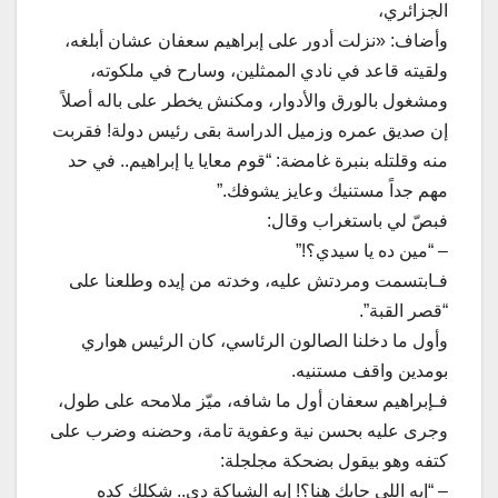
الجزائري،
وأضاف: «​نزلت أدور على إبراهيم سعفان عشان أبلغه،
ولقيته قاعد في نادي الممثلين، وسارح في ملكوته،
ومشغول بالورق والأدوار، ومكنش يخطر على باله أصلاً
إن صديق عمره وزميل الدراسة بقى رئيس دولة! فقربت​
منه وقلتله بنبرة غامضة: “قوم معايا يا إبراهيم.. في حد
مهم جداً مستنيك وعايز يشوفك.”
فبصّ لي باستغراب وقال:
– “مين ده يا سيدي؟!”
فـابتسمت ومردتش عليه، وخدته من إيده وطلعنا على
“قصر القبة”.
و​أول ما دخلنا الصالون الرئاسي، كان الرئيس هواري
بومدين واقف مستنيه.
فـإبراهيم سعفان أول ما شافه، ميّز ملامحه على طول،
وجرى عليه بحسن نية وعفوية تامة، وحضنه وضرب على
كتفه وهو بيقول بضحكة مجلجلة:
– “إيه اللي جابك هنا؟! إيه الشياكة دي.. شكلك كده