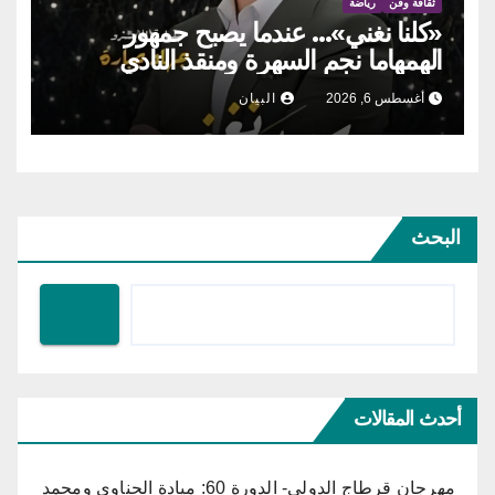
ثقافة وفن
رياضة
«كلنا نغني»… عندما يصبح جمهور
الهمهاما نجم السهرة ومنقذ النادي
أغسطس 6, 2026
البيان
البحث
أحدث المقالات
مهرجان قرطاج الدولي- الدورة 60: ميادة الحناوي ومحمد