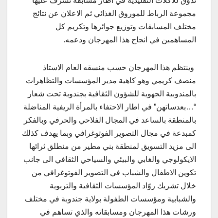
تذوّق للأكلات التقليدية في اطار مسابقة تشرف عليها
مجموعة الرباط للموروق الغذائي ثم الاعلان عن نتائج
مختلف المسابقات وتوزيع جوائزها وتكريم كل
المساهمين في انجاح هذا المهرجان ودعمه.
وينتظم هذا المهرجان حسب منسقه العام الاستاذ
منصف كريمي وهو كاهية مدير المؤسسات والتظاهرات
بالمندوبية الجهوية للشؤون الثقافية بجندوبة تحت شعار
“…بعدساتهن” في اطار الاحتفاء بالمرأة الريفية المناضلة
بالمنطقة بالساعد في المجال الفلاحي والحرفي وبالفكر
كمبدعة في مجال التصوير الفوتوغرافي وبما يهدف كذلك
الى مزيد التسويق لمنطقة بني مطير من منطلق ثرائها
الايكولوجي والغابي والبيئي والسياحي الثقافي الى جانب
تكوين الاطفال والشباب في التصوير الفوتوغرافي من
خلال تشريك روّاد المؤسسات الثقافية والتربوية
والشبابية ومؤسسات الطفولة بولاية جندوبة في مختلف
ورشات هذا المهرجان ومسابقاته والذي تساهم في