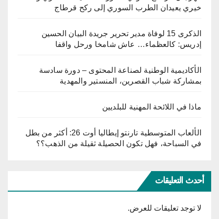
خيري يعيدان الطرب السوري إلى ركح قرطاج
الذكرى 15 لوفاة مدير تحرير جريدة البيان الحسين
إدريس: كالعظماء… عاش شامخا ورحل واقفا
الأكاديمية الوطنية لصناعة المحتوى – دورة سادسة
بمشاركة شباب القصرين، المنستير والمهدية
ماذا في اللائحة المهنية للبلديين
الألعاب المتوسطية تارنتو إيطاليا أوت 26: أكثر من بطل
في السباحة، فهل تكون الحصيلة ثقيلة من الذهب؟؟
أحدث التعليقات
لا توجد تعليقات للعرض.