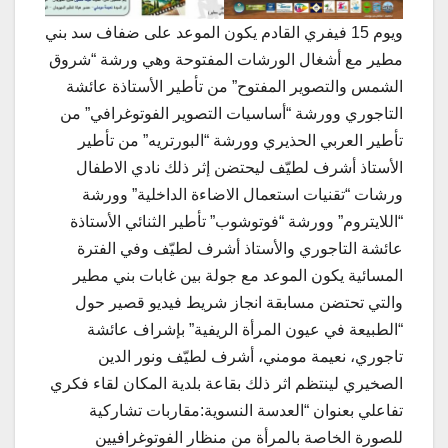
ويوم 15 فيفري القادم يكون الموعد على ضفاف سد بني
مطير مع أشغال الورشات المفتوحة وهي ورشة “شروق
الشمس والتصوير المفتوح” من تأطير الأستاذة عائشة
التاجوري وورشة “أساسيات التصوير الفوتوغرافي” من
تأطير العربي الحذيري وورشة “البورتريه” من تأطير
الأستاذ أشرف لطيّف ليحتضن إثر ذلك نادي الاطفال
ورشات “تقنيات استعمال الاضاءة الداخلية” وورشة
“اللايتروم” وورشة “فوتوشوب” تأطير الثنائي الأستاذة
عائشة التاجوري والأستاذ أشرف لطيّف وفي الفترة
المسائية يكون الموعد مع جولة بين غابات بني مطير
والتي تحتضن مسابقة انجاز شريط فيديو قصير حول
“الطبيعة في عيون المرأة الريفية” بإشراف عائشة
تاجوري، نعيمة مومني، أشرف لطيّف ونور الدين
الصخيري لينتظم اثر ذلك بقاعة بلدية المكان لقاء فكري
تفاعلي بعنوان “العدسة النسوية:مقاربات تشاركية
للصورة الخاصة بالمرأة من منظار الفوتوغرافيين