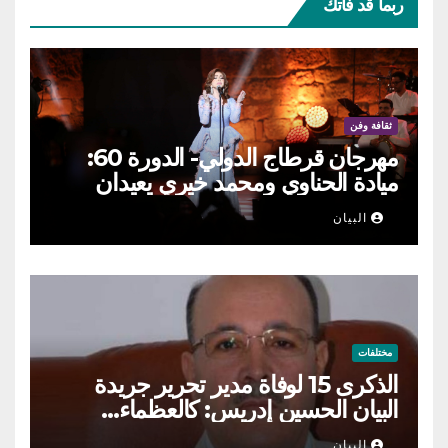
ربما قد فاتك
ثقافة وفن
مهرجان قرطاج الدولي- الدورة 60:
ميادة الحناوي ومحمد خيري يعيدان
الطرب السوري إلى ركح قرطاج
البيان
مختلفات
الذكرى 15 لوفاة مدير تحرير جريدة
البيان الحسين إدريس: كالعظماء…
عاش شامخا ورحل واقفا
البيان