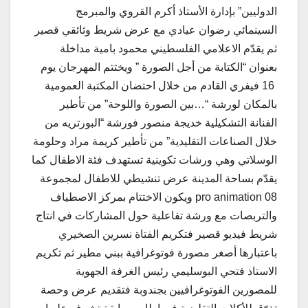
الدوليين” بإدارة الأستاذ أكرم القروي والمبرمج
السينمائي رضوان عيادي مع عرض شريط وثائقي قصير
ثم يقدّم الاعلامي الفلسطيني محمود بامية مداخلة
بعنوان “الكتابة من أجل الصورة ” ويختتم المهرجان يوم
16 فيفري القادم من خلال احتضان المكتبة العمومية
بالمكان لورشة “…بين الصورة واللوحة” من تأطير
الفنانة التشكيلية خديجة منصور فورشة “البورتريه من
خلال الصناعات التقليدية” من تأطير كريمة مراد وحلومة
الوسلاتي وهي ورشات تكوينية تستهدف فئة الاطفال كما
يقدّم بساحة المدينة عرض تنشيطي للاطفال لمجموعة
pro animation 08 ويكون الاختتام بمركز الاصطياف
والتربصات مع ورشة تفاعلية حول المشاركات في انتاج
شريط فيديو قصير فتكريم الفتاة نسرين الصخيري
باعتبارها أصغر مصورة فوتوغرافية ببني مطير ثم تكريم
الاستاذ فتحي البوسليمي رئيس الغرفة الجهوية
للمصورين الفوتوغرافيين بجندوبة فتقديم عرض وحصة