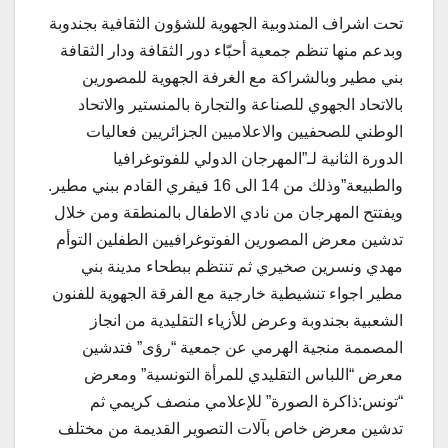
تحت اشراف المندوبية الجهوية للشؤون الثقافية بجندوبة
وبدعم منها تنظم جمعية أحبّاء دور الثقافة ودار الثقافة
بني مطير وبالشراكة مع الغرفة الجهوية للمصورين
بالاتحاد الجهوي للصناعة والتجارة بالمنستير والاتحاد
الوطني للصحفيين والاعلاميين الجزائريين فعاليات
الدورة الثانية لـ”المهرجان الدولي للفوتوغرافيا
والطبيعة”وذلك من 14 الى 16 فيفري القادم ببني مطير.
ويفتتح المهرجان من نادي الاطفال بالمنطقة ومن خلال
تدشين معرض المصورين الفوتوغرافيين الطفلين التوأم
مهدي ونسرين صخيري ثم تنتظم ببطحاء مدينة بني
مطير اجواء تنشيطية خارجية مع الفرقة الجهوية للفنون
الشعبية بجندوبة وعرض للأزياء التقليدية من انجاز
المصممة منجية الهرمي عن جمعية “رؤى” فتدشين
معرض “اللباس التقليدي للمرأة التونسية” ومعرض
“تونس:ذاكرة الصورة” للإعلامي منصف كريمي ثم
تدشين معرض خاص بآلات التصوير القديمة من مختلف