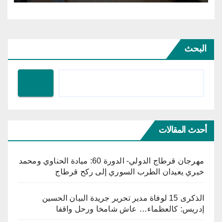
البحث
أحدث المقالات
مهرجان قرطاج الدولي- الدورة 60: ميادة الحناوي ومحمد
خيري يعيدان الطرب السوري إلى ركح قرطاج
الذكرى 15 لوفاة مدير تحرير جريدة البيان الحسين
إدريس: كالعظماء… عاش شامخا ورحل واقفا