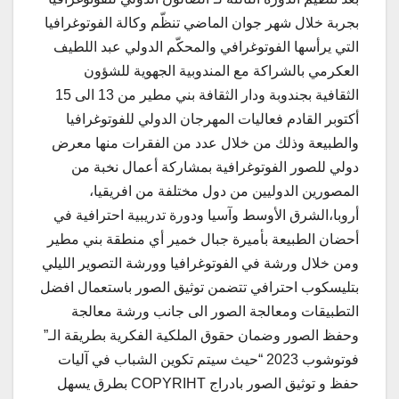
بجربة خلال شهر جوان الماضي تنظّم وكالة الفوتوغرافيا
التي يرأسها الفوتوغرافي والمحكّم الدولي عبد اللطيف
العكرمي بالشراكة مع المندوبية الجهوية للشؤون
الثقافية بجندوبة ودار الثقافة بني مطير من 13 الى 15
أكتوبر القادم فعاليات المهرجان الدولي للفوتوغرافيا
والطبيعة وذلك من خلال عدد من الفقرات منها معرض
دولي للصور الفوتوغرافية بمشاركة أعمال نخبة من
المصورين الدوليين من دول مختلفة من افريقيا،
أروبا،الشرق الأوسط وآسيا ودورة تدريبية احترافية في
أحضان الطبيعة بأميرة جبال خمير أي منطقة بني مطير
ومن خلال ورشة في الفوتوغرافيا وورشة التصوير الليلي
بتليسكوب احترافي تتضمن توثيق الصور باستعمال افضل
التطبيقات ومعالجة الصور الى جانب ورشة معالجة
وحفظ الصور وضمان حقوق الملكية الفكرية بطريقة الـ”
فوتوشوب 2023 “حيث سيتم تكوين الشباب في آليات
حفظ و توثيق الصور بادراج COPYRIHT بطرق يسهل