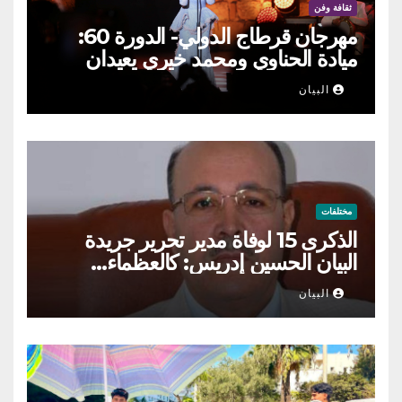
ثقافة وفن
مهرجان قرطاج الدولي- الدورة 60:
ميادة الحناوي ومحمد خيري يعيدان
الطرب السوري إلى ركح قرطاج
البيان
مختلفات
الذكرى 15 لوفاة مدير تحرير جريدة
البيان الحسين إدريس: كالعظماء…
عاش شامخا ورحل واقفا
البيان