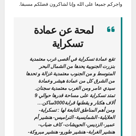
واجركم جميعا على الله وإنا لشاكرون فضلكم مسبقا.
لمحة عن عمادة
تسكراية
تقع عمادة تسكراية في أقصى غرب معتمدية
بنزرت الجنوبية يحدها من الشمال البحر
المتوسط و من الجنوب معتمدية غزالة و تحدها
من الشرق كل من عمادة هيشر وعمادة
سيدي عامر ومن الغرب معتمدية سجنان
.
تمتد تسكراية على مساحة قدرها حوالي 9
ألاف هكتار و يقطنها قرابة3000ساكن
…
ومن أهم المناطق التابعة لها : تسكراية-
العلايلية- الشمايسية- التراميس- هنشير أم
عمير- الزديس- الحويشات- كاف ضباب-
هنشير الغرابة- هنشير طورو- هنشير مبروكة-