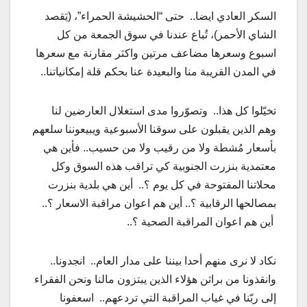
السكر العادي ايضا.. حتى “الحشيشة الحمراء”، (يَقصد
الشاي الأحمر)، تُباع عندنا في سوق الجمعة من كل
اسبوع وسعرها مضاعف مرتين واكثر مقارنة مع سعرها
في المدن القريبة منا والبعيدة عنا بحكم قلة إمكانياتنا..
تخيّلوا كل هذا.. وتصوّروا مدى استغلال العارضين لنا
وهم الذين يقبلون على سوقنا الأسبوعية ويبيعوننا سلعهم
بأسعار مُشطة ولا من رقيب ولا من حسيب.. فأين هي
معتمدية بنزرت الجنوبية كي تراقب هذه السوق وكل
محلاتنا المفتوحة في كل يوم ؟.. أين هي بلدية بنزرت
بمصالحها الرقابية ؟.. أين هم اعوان مراقبة الاسعار ؟..
أين هم اعوان المراقبة الصحية ؟..
نكاد لا نرى منهم أحدا بيننا على مدار العام.. انجدونا..
وانقذونا من براثن هؤلاء الذين يبتزون مالنا ونحن الفقراء
إلى ربّنا في غياب المراقبة التي تردعهم.. اسعفونا