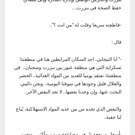
حفظ الصحة في بنزرت…
-قاطعته سريعا وقلت له “من انت ؟”..
قال :
-” انا التيجاني، احد السكان المرابطين هنا في منطقتنا
تسكراية التي هي منطقة عبور بين بنزرت وسجنان.. في
منطقتنا، نفتقد يوميا للعديد من المواد الغذائية.. الخضر
والغلال قليل وجودها في سوقنا اليومية.. ونحن دائمي
البحث عنها، وإن وجدنا بعضها.. لا نجد البعض الآخر..
والبعض الذي نجده من بين عديد المواد الاستهلاكية، يُباع
لنا خفية..
بأسعار مرتفعة بل هي مضاعفة مرتين وأكثر.. وتحت