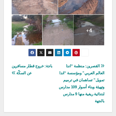
تصفّح
القصرين: منظمة “اندا
باجة: خروج قطار مسافرين
العالم العربي” ومؤسسة “اندا
عن السكّة
المقالات
تمويل” تساهمان في ترميم
وتهيئة وبناء أسوار 109 مدارس
ابتدائية ريفية منها 9 مدارس
بالجهة