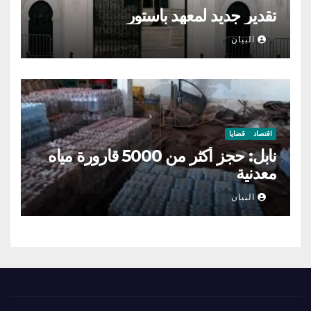
تقدير جديد لمعهد باستور
البيان
اقتصاد
قضايا
نابل: حجز أكثر من 5000 قارورة مياه
معدنية
البيان