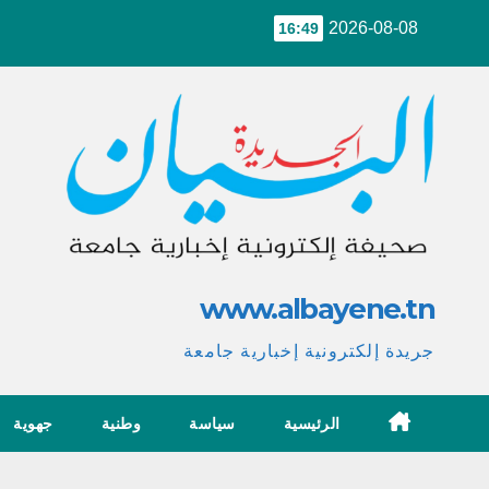
Ski
2026-08-08
16:49
t
conten
www.albayene.tn
جريدة إلكترونية إخبارية جامعة
الرئيسية
سياسة
وطنية
جهوية