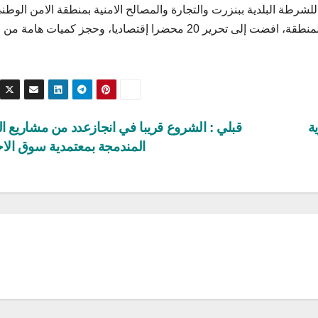
ة للشرطة البلدية ببنزرت والتجارة والمصالح الامنية بمنطقة الامن الوطن
براس الجبل، حملة رقابية موسعة بمرجع النظر الترابي للمنطقة، افضت إلى تحرير 20 محضرا إقتصاديا، وحجز كميات 
ة
قبلي : الشروع قريبا في انجازعدد من مشاريع ال
المندمجة بمعتمدية سوق الا