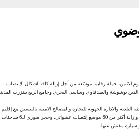
فوضوي
وم الاثنين، حملة رقابية موسّعة من أجل إزالة كافة اشكال الإنتصاب
الدين بوشوشة والصدقاوي وساسي البحري وجامع الربع ببنزرت المدينة
البلدية والادارة الجهوية للتجارة والمصالح الامنية بالتنسيق مع إقليم 
الوطني ببنزرت، إلى تحرير أكثر من 15 محضرا إقتصاديا، وإزالة أكثر من 60 موضع إنتصاب عشوائي، وحجز صوري لـ6 شاحنات
 سيارة مفتش عنها.