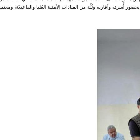
ر أُسرته وأقاربه وثُلّة من القيادات الأمنية العُليا والقاعديّة، ومعتمد