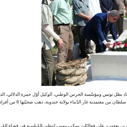
تشهاد بطل تونس ومؤسّسة الحرس الوطني، الوكيل أوّل حمزة الدلالي، الذ
استشهد إثر عمليّة إرهابيّة غادرة يوم 8 جويلية 2018 بعين سلطان من معتمدية غار الدّماء بولاية جندوبة، ذهب ضحيّتها 6 من
 يعقوب، على فعاليّات موكب مهيب إنتظم بالمُناسبة في فضاء المُر