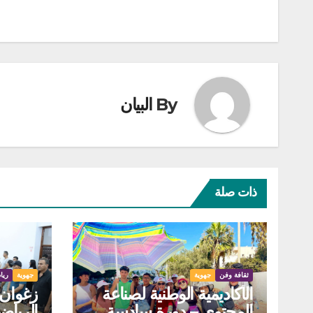
By
البيان
ذات صلة
ثقافة وفن
جهوية
جهوية
ريا
الأكاديمية الوطنية لصناعة
زغوان: 
المحتوى – دورة سادسة
الرياض