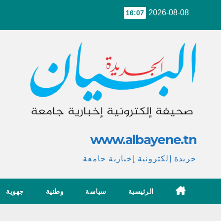
Ski
2026-08-08
16:07
t
conten
www.albayene.tn
جريدة إلكترونية إخبارية جامعة
الرئيسية
سياسة
وطنية
جهوية