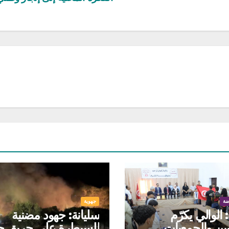
ضة
جهوية
الوالي يكرّم
سليانة: جهود مضنية
يين والجمعيات
للسيطرة على حريق ج