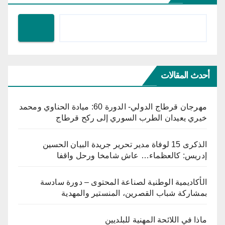
أحدث المقالات
مهرجان قرطاج الدولي- الدورة 60: ميادة الحناوي ومحمد
خيري يعيدان الطرب السوري إلى ركح قرطاج
الذكرى 15 لوفاة مدير تحرير جريدة البيان الحسين
إدريس: كالعظماء… عاش شامخا ورحل واقفا
الأكاديمية الوطنية لصناعة المحتوى – دورة سادسة
بمشاركة شباب القصرين، المنستير والمهدية
ماذا في اللائحة المهنية للبلديين