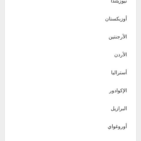
نيوزيلندا
أوزبكستان
الأرجنتين
الأردن
أستراليا
الإكوادور
البرازيل
أوروغواي