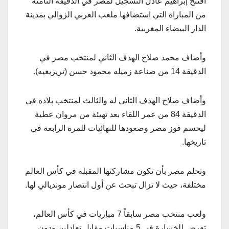
افتتح إبراهيم عادل التسجيل لمصر في الدقيقة الثامنة
من المباراة التي استضافها ملعب العربي الزوالي بمدينة
الدار البيضاء المغربية.
وأضاف محمد صلاح الهدف الثاني لمنتخب مصر في
الدقيقة 14 من صناعة زميله محمود حسن (تريزيغيه).
وأضاف صلاح الهدف الثاني له والثالث لمنتخب بلاده في
الدقيقة 84 من عمر اللقاء بعد تهيئة من مروان عطية
ليحسم فوز مصر وصعودها للنهائيات للمرة الرابعة في
تاريخها.
وتحلم مصر بأن تكون مشاركتها المقبلة في كأس العالم
مختلفة، حيث لا تزال تبحث عن أول انتصار مونديالي لها.
ولعب منتخب مصر سابقاً 7 مباريات في كأس العالم،
تعرض للخسارة في 5 مناسبات مقابل تعادلين ودون