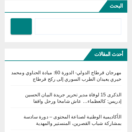
البحث
أحدث المقالات
مهرجان قرطاج الدولي- الدورة 60: ميادة الحناوي ومحمد
خيري يعيدان الطرب السوري إلى ركح قرطاج
الذكرى 15 لوفاة مدير تحرير جريدة البيان الحسين
إدريس: كالعظماء… عاش شامخا ورحل واقفا
الأكاديمية الوطنية لصناعة المحتوى – دورة سادسة
بمشاركة شباب القصرين، المنستير والمهدية