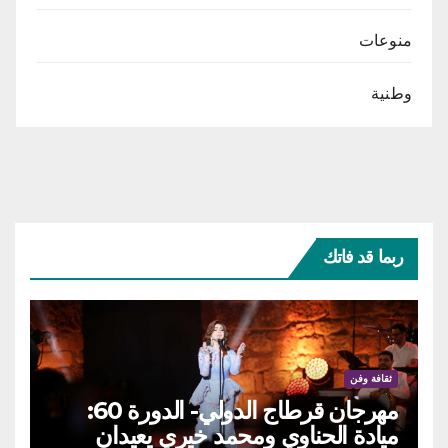
منوعات
وطنية
ربما قد فاتك
ثقافة وفن
مهرجان قرطاج الدولي- الدورة 60:
ميادة الحناوي ومحمد خيري يعيدان