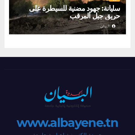
سليانة: جهود مضنية للسيطرة على
حريق جبل المرقب
البيان
www.albayene.tn
جريدة إلكترونية إخبارية جامعة