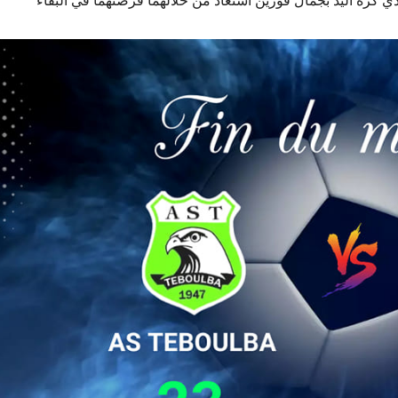
كرة اليد بجمال فوزين استعاد من خلالهما فرصتهما في البقاء