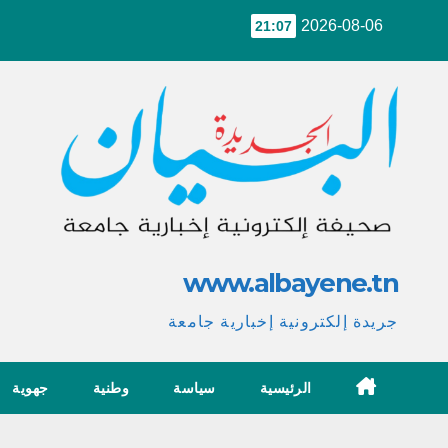
Ski
2026-08-06
21:07
t
conten
www.albayene.tn
جريدة إلكترونية إخبارية جامعة
الرئيسية
سياسة
وطنية
جهوية