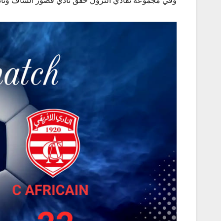
وفي مجموعة تفادي النزول حقق نادي قصور الساف ونادي 